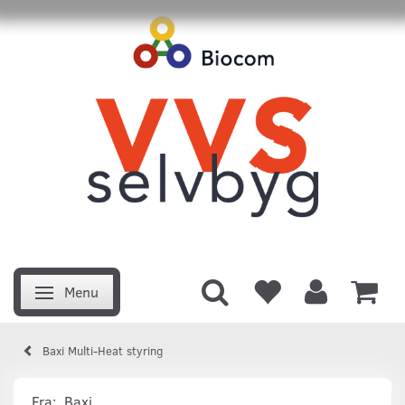
Menu
Skifte navigation
Baxi Multi-Heat styring
Fra:
Baxi