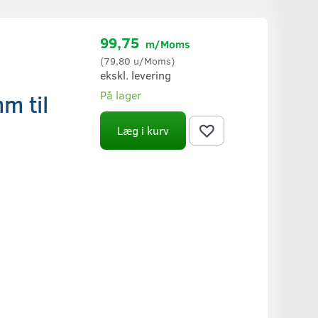
99,75
m/Moms
(
79,80
u/Moms
)
ekskl. levering
På lager
 til
Læg i kurv