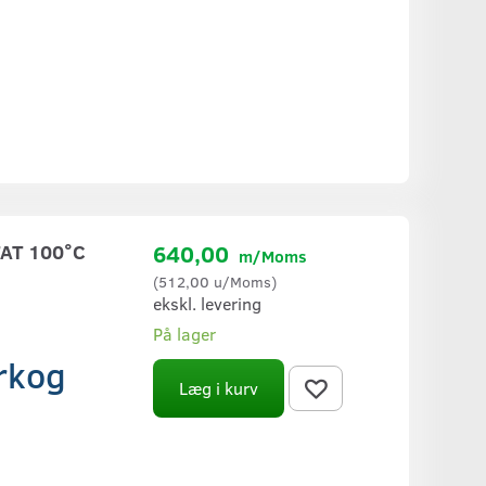
AT 100°C
640,00
m/Moms
(
512,00
u/Moms
)
ekskl. levering
På lager
erkog
Læg i kurv