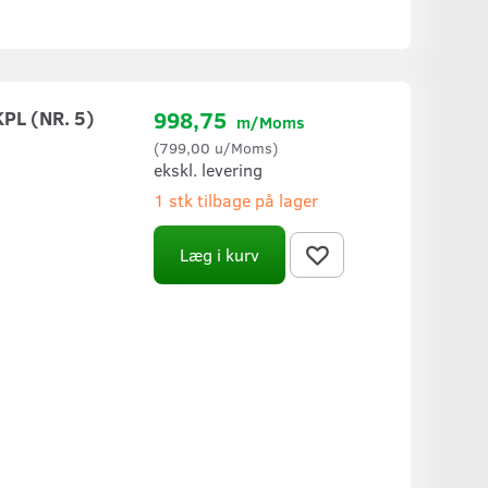
PL (NR. 5)
998,75
m/Moms
(
799,00
u/Moms
)
ekskl. levering
1 stk tilbage på lager
Læg i kurv