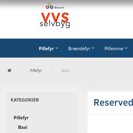
Pillefyr
Brændefyr
Pilleovne
Pillefyr
Baxi
Reservede
KATEGORIER
Pillefyr
Baxi