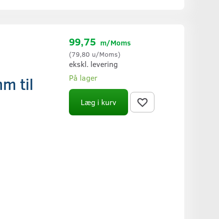
99,75
m/Moms
(
79,80
u/Moms
)
ekskl. levering
På lager
 til
Læg i kurv