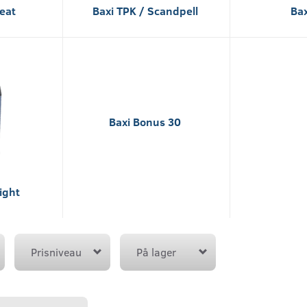
Heat
Baxi TPK / Scandpell
Bax
Baxi Bonus 30
ight
Prisniveau
På lager