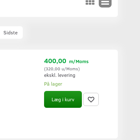
Sidste
400,00
m/Moms
(
320,00
u/Moms
)
ekskl. levering
På lager
Læg i kurv