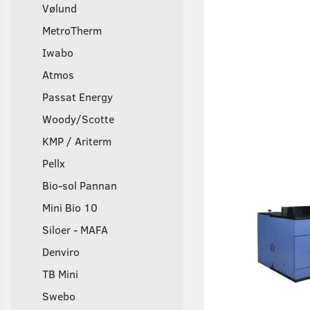
Vølund
MetroTherm
Iwabo
Atmos
Passat Energy
Woody/Scotte
KMP / Ariterm
Pellx
Bio-sol Pannan
Mini Bio 10
Siloer - MAFA
Denviro
TB Mini
Swebo