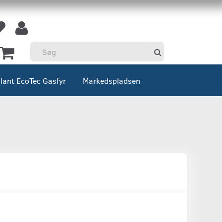
llant EcoTec Gasfyr
Markedspladsen