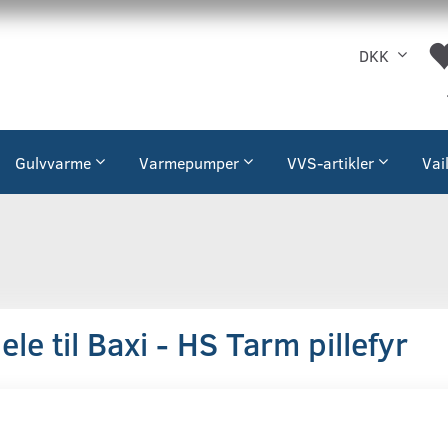
DKK
Gulvvarme
Varmepumper
VVS-artikler
Vai
le til Baxi - HS Tarm pillefyr