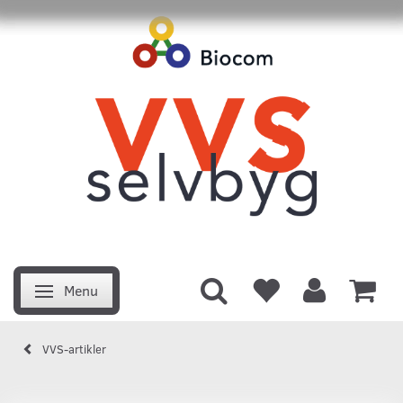
Menu
Skifte navigation
VVS-artikler