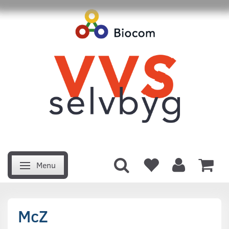
Menu
Skifte navigation
McZ