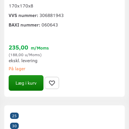
170x170x8
VVS nummer:
306881943
BAXI nummer:
060643
235,00
m/Moms
(
188,00
u/Moms
)
ekskl. levering
På lager
Læg i kurv
25
30