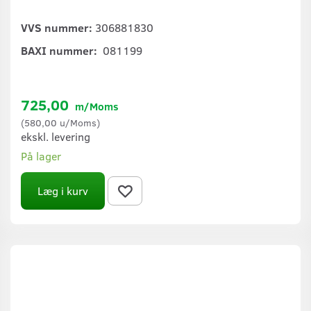
VVS nummer:
306881830
BAXI nummer:
081199
725,00
m/Moms
(
580,00
u/Moms
)
ekskl. levering
På lager
Læg i kurv