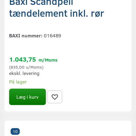
Baxi Scandpell
tændelement inkl. rør
BAXI nummer:
016489
1.043,75
m/Moms
(
835,00
u/Moms
)
ekskl. levering
På lager
Læg i kurv
10