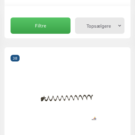
Filtre
38