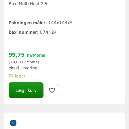
Baxi Multi Heat 2,5
Pakningen måler:
144x144x5
Baxi nummer:
074124
99,75
m/Moms
(
79,80
u/Moms
)
ekskl. levering
På lager
Læg i kurv
5