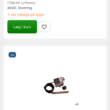
(
799,00
u/Moms
)
ekskl. levering
1 stk tilbage på lager
Læg i kurv
24