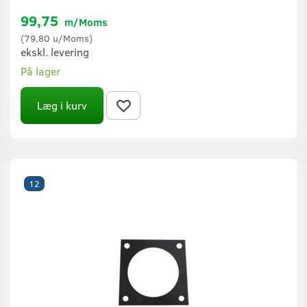
99,75
m/Moms
(
79,80
u/Moms
)
ekskl. levering
På lager
Læg i kurv
12