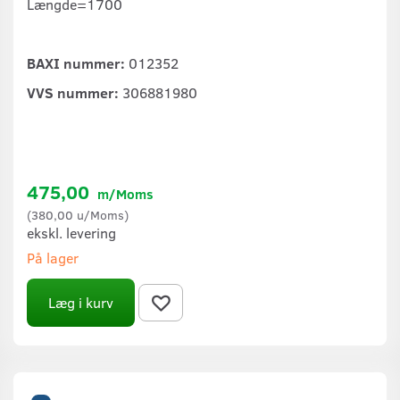
Længde=1700
BAXI nummer:
012352
VVS nummer:
306881980
475,00
m/Moms
(
380,00
u/Moms
)
ekskl. levering
På lager
Læg i kurv