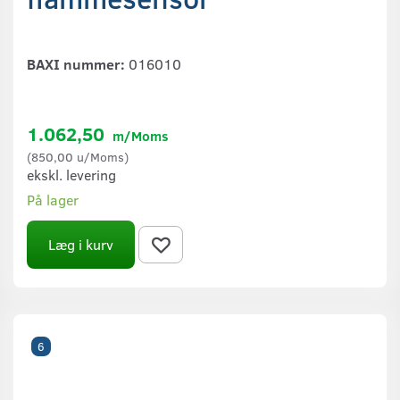
BAXI nummer:
016010
1.062,50
m/Moms
(
850,00
u/Moms
)
ekskl. levering
På lager
Læg i kurv
6