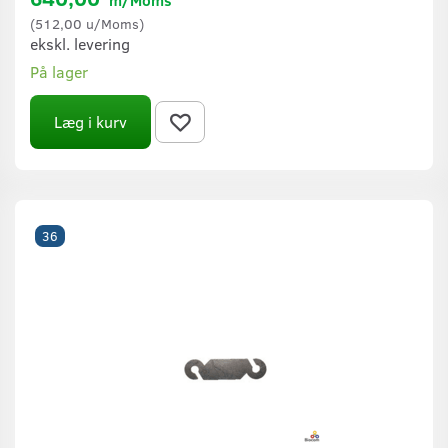
m/Moms
(
512,00
u/Moms
)
ekskl. levering
På lager
Læg i kurv
36