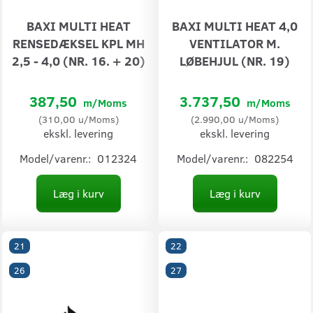
BAXI MULTI HEAT
BAXI MULTI HEAT 4,0
RENSEDÆKSEL KPL MH
VENTILATOR M.
2,5 - 4,0 (NR. 16. + 20)
LØBEHJUL (NR. 19)
387,50
3.737,50
m/Moms
m/Moms
(
310,00
u/Moms
)
(
2.990,00
u/Moms
)
ekskl. levering
ekskl. levering
Model/varenr.:
012324
Model/varenr.:
082254
Læg i kurv
Læg i kurv
21
22
26
27