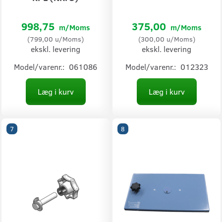
998,75
375,00
m/Moms
m/Moms
(
799,00
u/Moms
)
(
300,00
u/Moms
)
ekskl. levering
ekskl. levering
Model/varenr.:
061086
Model/varenr.:
012323
Læg i kurv
Læg i kurv
7
8