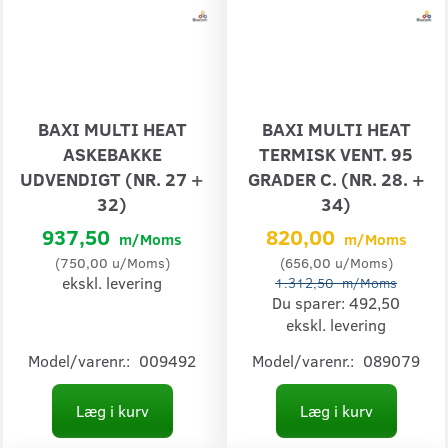
BAXI MULTI HEAT
BAXI MULTI HEAT
ASKEBAKKE
TERMISK VENT. 95
UDVENDIGT (NR. 27 +
GRADER C. (NR. 28. +
32)
34)
937,50
820,00
m/Moms
m/Moms
(
750,00
u/Moms
)
(
656,00
u/Moms
)
ekskl. levering
1.312,50
m/Moms
Du sparer:
492,50
ekskl. levering
Model/varenr.:
009492
Model/varenr.:
089079
Læg i kurv
Læg i kurv