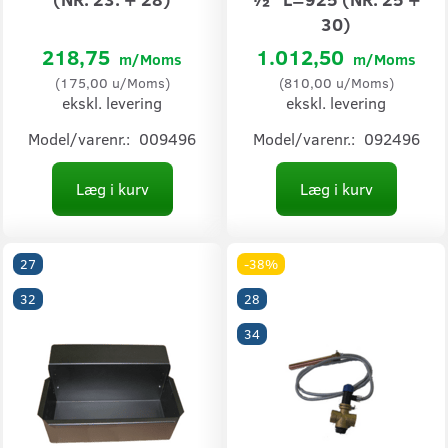
30)
218,75
1.012,50
m/Moms
m/Moms
(
175,00
u/Moms
)
(
810,00
u/Moms
)
ekskl. levering
ekskl. levering
Model/varenr.:
009496
Model/varenr.:
092496
Læg i kurv
Læg i kurv
27
-38%
32
28
34