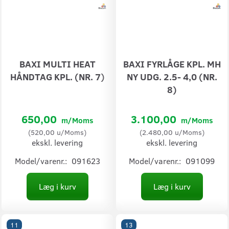
BAXI MULTI HEAT
BAXI FYRLÅGE KPL. MH
HÅNDTAG KPL. (NR. 7)
NY UDG. 2.5- 4,0 (NR.
8)
650,00
3.100,00
m/Moms
m/Moms
(
520,00
u/Moms
)
(
2.480,00
u/Moms
)
ekskl. levering
ekskl. levering
Model/varenr.:
091623
Model/varenr.:
091099
Læg i kurv
Læg i kurv
11
13