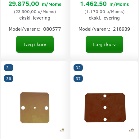
29.875,00
1.462,50
m/Moms
m/Moms
(
23.900,00
u/Moms
)
(
1.170,00
u/Moms
)
ekskl. levering
ekskl. levering
Model/varenr.:
080577
Model/varenr.:
218939
Læg i kurv
Læg i kurv
31
32
36
37