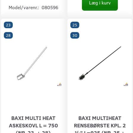
Læg i kurv
Model/varenr.:
080596
23
25
28
30
BAXI MULTI HEAT
BAXI MULTIHEAT
ASKESKOVL L = 750
RENSEBØRSTE KPL. 2
(NR. 23. + 28)
½" L=925 (NR. 25 +