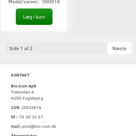
Model/varenr.:
500016
Læg i kurv
Side 1 af 2
Næste
KONTAKT
Bio-Com ApS
Trekanten 4
4250 Fuglebjerg
CVR:
25532619
tlf.:
70 20 32 57
mail:
post@bio-com.dk
Åbningstider: