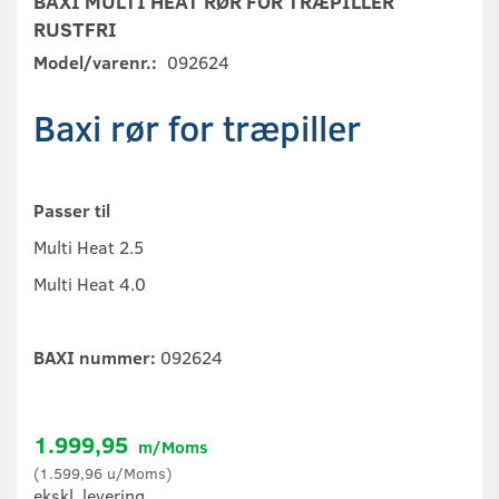
BAXI MULTI HEAT RØR FOR TRÆPILLER
RUSTFRI
Model/varenr.:
092624
Baxi rør for træpiller
Passer til
Multi Heat 2.5
Multi Heat 4.0
BAXI nummer:
092624
1.999,95
m/Moms
(
1.599,96
u/Moms
)
ekskl. levering