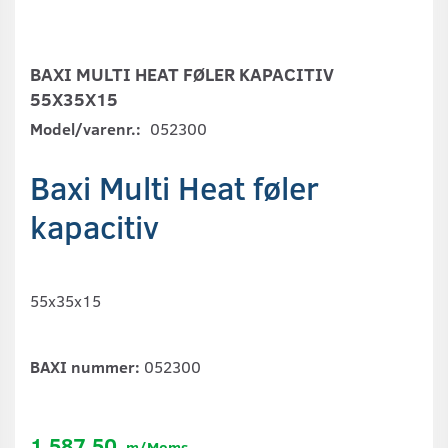
BAXI MULTI HEAT FØLER KAPACITIV
55X35X15
Model/varenr.:
052300
Baxi Multi Heat føler
kapacitiv
55x35x15
BAXI nummer:
052300
1.587,50
m/Moms