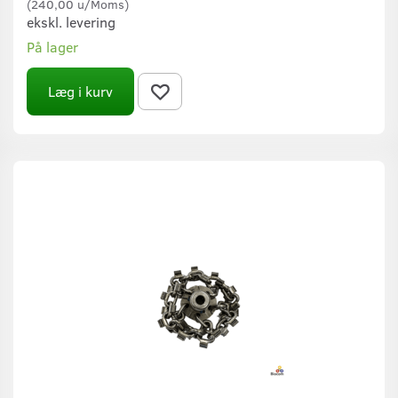
(
240,00
u/Moms
)
ekskl. levering
På lager
Læg i kurv