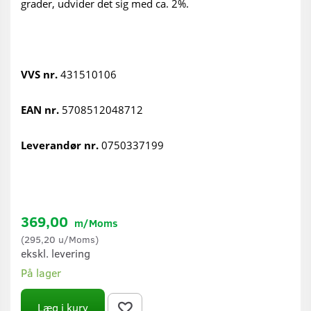
grader, udvider det sig med ca. 2%.
VVS nr.
431510106
EAN nr.
5708512048712
Leverandør nr.
0750337199
369,00
m/Moms
(
295,20
u/Moms
)
ekskl. levering
På lager
Læg i kurv