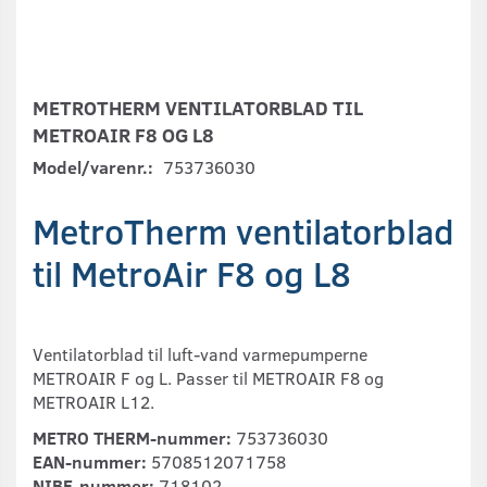
METROTHERM VENTILATORBLAD TIL
METROAIR F8 OG L8
Model/varenr.:
753736030
MetroTherm ventilatorblad
til MetroAir F8 og L8
Ventilatorblad til luft-vand varmepumperne
METROAIR F og L. Passer til METROAIR F8 og
METROAIR L12.
METRO THERM-nummer:
753736030
EAN-nummer:
5708512071758
NIBE-nummer:
718102