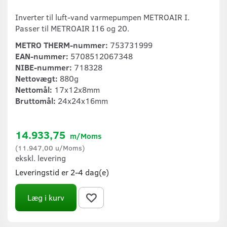
Inverter til luft-vand varmepumpen METROAIR I.
Passer til METROAIR I16 og 20.
METRO THERM-nummer:
753731999
EAN-nummer:
5708512067348
NIBE-nummer:
718328
Nettovægt:
880g
Nettomål:
17x12x8mm
Bruttomål:
24x24x16mm
14.933,75
m/Moms
(
11.947,00
u/Moms
)
ekskl. levering
Leveringstid er 2-4 dag(e)
Læg i kurv