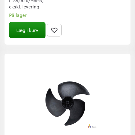
(
188,00
u/Moms
)
ekskl. levering
På lager
Læg i kurv