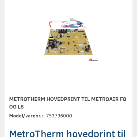
METROTHERM HOVEDPRINT TIL METROAIR F8
OG L8
Model/varenr.:
753736000
MetroTherm hovedprint til