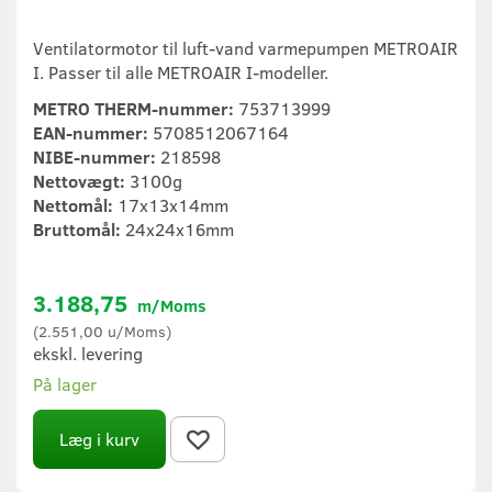
Ventilatormotor til luft-vand varmepumpen METROAIR
I. Passer til alle METROAIR I-modeller.
METRO THERM-nummer:
753713999
EAN-nummer:
5708512067164
NIBE-nummer:
218598
Nettovægt:
3100g
Nettomål:
17x13x14mm
Bruttomål:
24x24x16mm
3.188,75
m/Moms
(
2.551,00
u/Moms
)
ekskl. levering
På lager
Læg i kurv