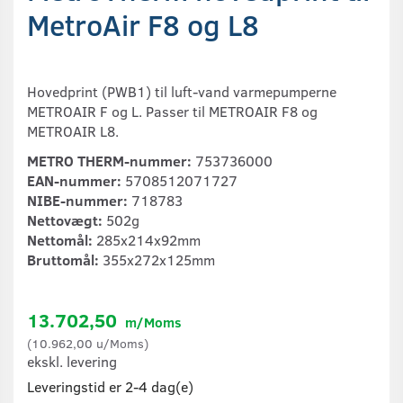
MetroAir F8 og L8
Hovedprint (PWB1) til luft-vand varmepumperne
METROAIR F og L. Passer til METROAIR F8 og
METROAIR L8.
METRO THERM-nummer:
753736000
EAN-nummer:
5708512071727
NIBE-nummer:
718783
Nettovægt:
502g
Nettomål:
285x214x92mm
Bruttomål:
355x272x125mm
13.702,50
m/Moms
(
10.962,00
u/Moms
)
ekskl. levering
Leveringstid er 2-4 dag(e)