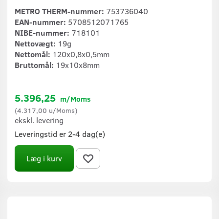
METRO THERM-nummer:
753736040
EAN-nummer:
5708512071765
NIBE-nummer:
718101
Nettovægt:
19g
Nettomål:
120x0,8x0,5mm
Bruttomål:
19x10x8mm
5.396,25
m/Moms
(
4.317,00
u/Moms
)
ekskl. levering
Leveringstid er 2-4 dag(e)
Læg i kurv