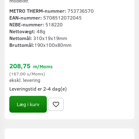
modeller.
METRO THERM-nummer:
753736570
EAN-nummer:
5708512072045
NIBE-nummer:
518220
Nettovægt:
48g
Nettomål:
310x19x19mm
Bruttomål:
190x100x80mm
208,75
m/Moms
(
167,00
u/Moms
)
ekskl. levering
Leveringstid er 2-4 dag(e)
Læg i kurv