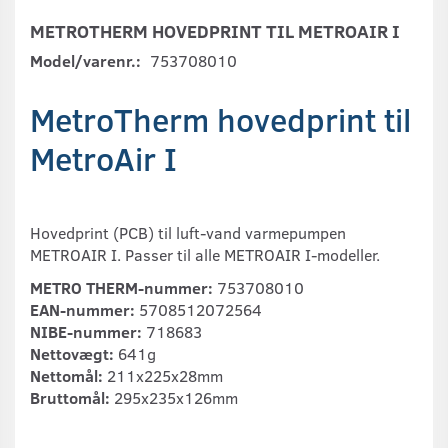
METROTHERM HOVEDPRINT TIL METROAIR I
Model/varenr.:
753708010
MetroTherm hovedprint til
MetroAir I
Hovedprint (PCB) til luft-vand varmepumpen
METROAIR I. Passer til alle METROAIR I-modeller.
METRO THERM-nummer:
753708010
EAN-nummer:
5708512072564
NIBE-nummer:
718683
Nettovægt:
641g
Nettomål:
211x225x28mm
Bruttomål:
295x235x126mm