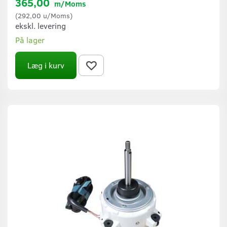
365,00
m/Moms
(
292,00
u/Moms
)
ekskl. levering
På lager
Læg i kurv