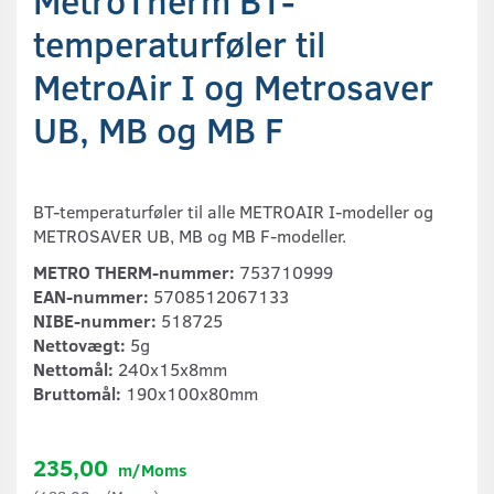
MetroTherm BT-
temperaturføler til
MetroAir I og Metrosaver
UB, MB og MB F
BT-temperaturføler til alle METROAIR I-modeller og
METROSAVER UB, MB og MB F-modeller.
METRO THERM-nummer:
753710999
EAN-nummer:
5708512067133
NIBE-nummer:
518725
Nettovægt:
5g
Nettomål:
240x15x8mm
Bruttomål:
190x100x80mm
235,00
m/Moms