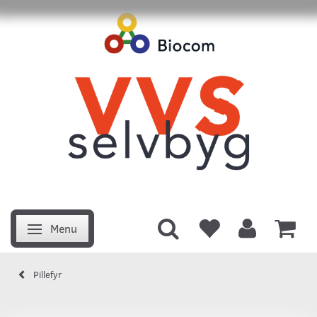
Menu
Skifte navigation
Pillefyr