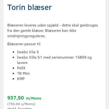
Torin blæser
Blæseren leveres uden spjæld - dette skal genbruges
fra den gamle blæser. Blæseren kan ikke
omdrejningsreguleres.
Blæseren passer til
Iwabo Vila S
Iwabo Villa S1 med serienummer 15809 og
lavere
PellX
TB Mini
KMP
937,50
m/Moms
(
750,00
u/Moms
)
ekskl. levering