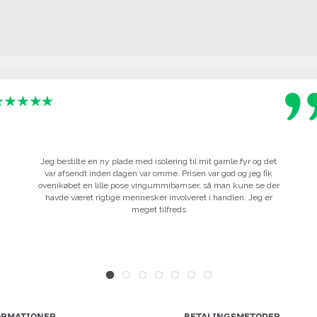
Jeg bestilte en ny plade med isolering til mit gamle fyr og det
var afsendt inden dagen var omme. Prisen var god og jeg fik
ovenikøbet en lille pose vingummibamser, så man kune se der
havde været rigtige mennesker involveret i handlen. Jeg er
meget tilfreds
ORMATIONER
BETALINGSMETODER