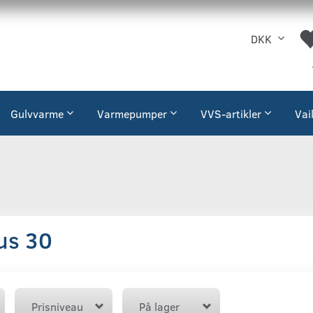
DKK
Gulvvarme
Varmepumper
VVS-artikler
Vai
us 30
Prisniveau
På lager