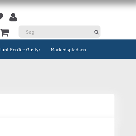
llant EcoTec Gasfyr
Markedspladsen