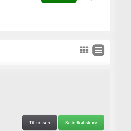
Til kassen
Se indkøbskurv