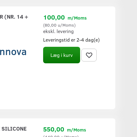
 (NR. 14 +
100,00
m/Moms
(
80,00
u/Moms
)
ekskl. levering
Leveringstid er 2-4 dag(e)
 Innova
Læg i kurv
 SILICONE
550,00
m/Moms
(
440,00
u/Moms
)