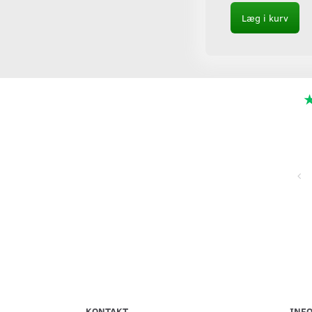
Læg i kurv
Super service, flinke og hjælpsomme ved telefonisk kontakt,
hurtig levering og forsvarlig indpakning
KONTAKT
INF