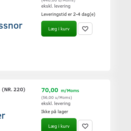
ekskl. levering
Leveringstid er 2-4 dag(e)
ssnor
Læg i kurv
(NR. 220)
70,00
m/Moms
(
56,00
u/Moms
)
ekskl. levering
Ikke på lager
er
Læg i kurv