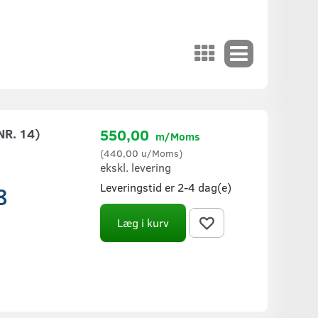
R. 14)
550,00
m/Moms
(
440,00
u/Moms
)
ekskl. levering
Leveringstid er 2-4 dag(e)
8
Læg i kurv