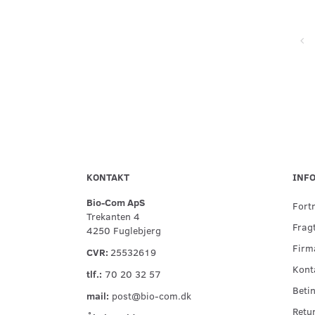
Super service, flinke og hjælpsomme ved telefonisk kontakt,
hurtig levering og forsvarlig indpakning
KONTAKT
INF
Bio-Com ApS
Fort
Trekanten 4
Fragt
4250 Fuglebjerg
Firma
CVR:
25532619
Kont
tlf.:
70 20 32 57
Betin
mail:
post@bio-com.dk
Retu