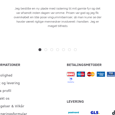
Jeg bestilte en ny plade med isolering til mit gamle fyr og det
var afsendt inden dagen var omme. Prisen var god og jeg fik
ovenikøbet en lille pose vingummibamser, så man kune se der
havde været rigtige mennesker involveret i handlen. Jeg er
meget tilfreds
ORMATIONER
BETALINGSMETODER
rolighed
 og levering
 profil
akt os
LEVERING
gelser & Vilkår
rneringsformular