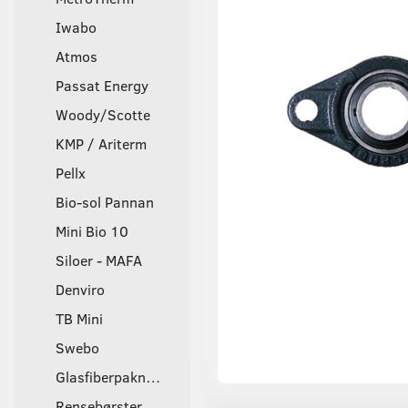
Iwabo
Atmos
Passat Energy
Woody/Scotte
KMP / Ariterm
Pellx
Bio-sol Pannan
Mini Bio 10
Siloer - MAFA
Denviro
TB Mini
Swebo
Glasfiberpakninger
Rensebørster