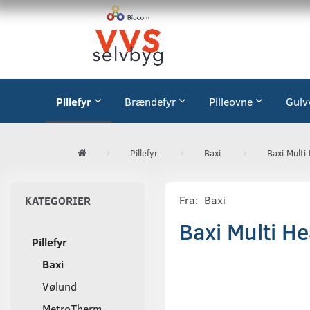
Pillefyr
Brændefyr
Pilleovne
Gulv
Pillefyr
Baxi
Baxi Multi
Fra:
Baxi
KATEGORIER
Baxi Multi H
Pillefyr
Baxi
Vølund
MetroTherm