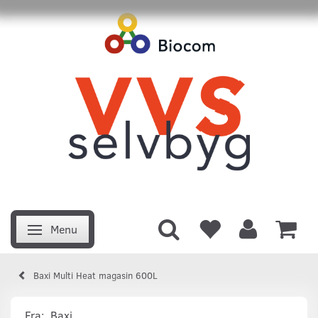
Menu
Skifte navigation
Baxi Multi Heat magasin 600L
Fra:
Baxi