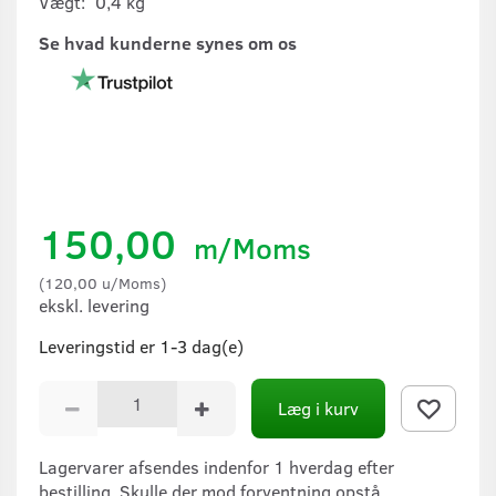
Vægt:
0,4 kg
Se hvad kunderne synes om os
150,00
m/Moms
(
120,00
u/Moms
)
ekskl. levering
Leveringstid er 1-3 dag(e)
Læg i kurv
Lagervarer afsendes indenfor 1 hverdag efter
bestilling. Skulle der mod forventning opstå