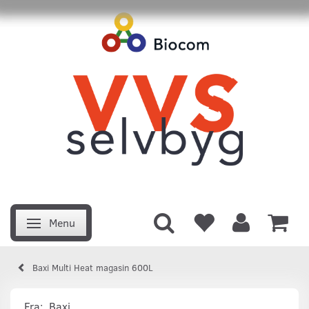
Menu
Skifte navigation
Baxi Multi Heat magasin 600L
Fra:
Baxi