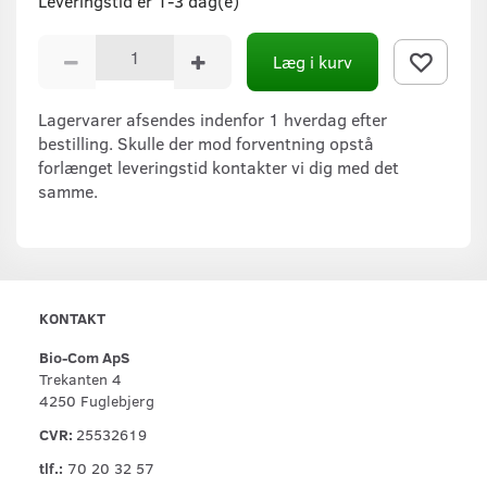
Leveringstid er 1-3 dag(e)
Læg i kurv
Lagervarer afsendes indenfor 1 hverdag efter
bestilling. Skulle der mod forventning opstå
forlænget leveringstid kontakter vi dig med det
samme.
KONTAKT
Bio-Com ApS
Trekanten 4
4250 Fuglebjerg
CVR:
25532619
tlf.:
70 20 32 57