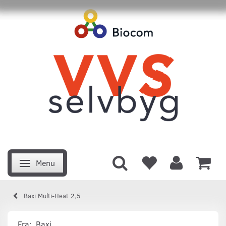
Menu
Skifte navigation
Baxi Multi-Heat 2,5
Fra:
Baxi