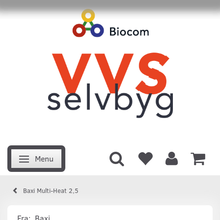
Menu
Skifte navigation
Baxi Multi-Heat 2,5
Fra:
Baxi