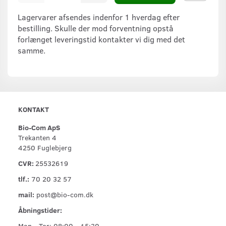
Lagervarer afsendes indenfor 1 hverdag efter
bestilling. Skulle der mod forventning opstå
forlænget leveringstid kontakter vi dig med det
samme.
KONTAKT
Bio-Com ApS
Trekanten 4
4250 Fuglebjerg
CVR:
25532619
tlf.:
70 20 32 57
mail:
post@bio-com.dk
Åbningstider:
Man - Tor: 08:00 - 15:30