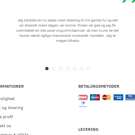
Jeg bestilte en ny plade med isolering til mit gamle fyr og det
var afsendt inden dagen var omme. Prisen var god og jeg fik
ovenikøbet en lille pose vingummibamser, så man kune se der
havde været rigtige mennesker involveret i handlen. Jeg er
meget tilfreds
ORMATIONER
BETALINGSMETODER
rolighed
 og levering
 profil
akt os
LEVERING
gelser & Vilkår