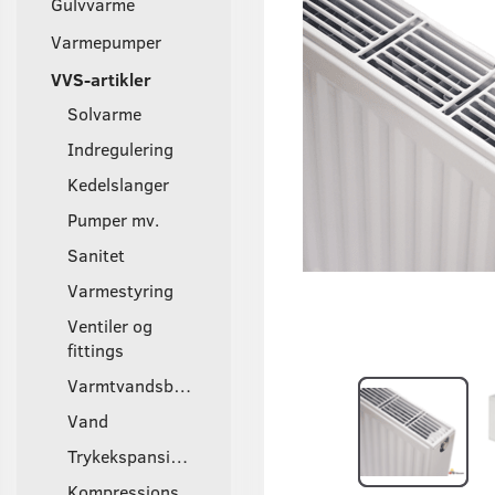
Gulvvarme
Varmepumper
VVS-artikler
Solvarme
Indregulering
Kedelslanger
Pumper mv.
Sanitet
Varmestyring
Ventiler og
fittings
Varmtvandsbeholder
Vand
Trykekspansionsbeholder
Kompressions