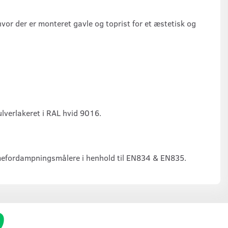
or der er monteret gavle og toprist for et æstetisk og
ulverlakeret i RAL hvid 9016.
rmefordampningsmålere i henhold til EN834 & EN835.