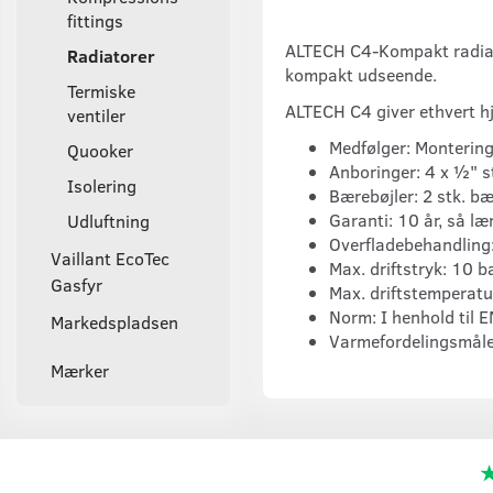
fittings
ALTECH C4-Kompakt radiator
Radiatorer
kompakt udseende.
Termiske
ALTECH C4 giver ethvert hje
ventiler
Medfølger: Montering
Quooker
Anboringer: 4 x ½" s
Isolering
Bærebøjler: 2 stk. b
Garanti: 10 år, så læ
Udluftning
Overfladebehandling: 
Vaillant EcoTec
Max. driftstryk: 10 b
Gasfyr
Max. driftstemperatu
Norm: I henhold til
Markedspladsen
Varmefordelingsmåler
Mærker