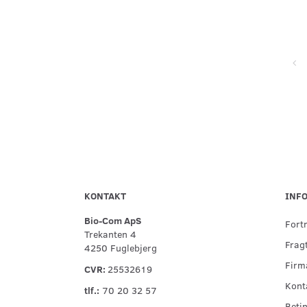
Super service, flinke og hjælpsomme ved telefonisk kontakt,
hurtig levering og forsvarlig indpakning
KONTAKT
INF
Bio-Com ApS
Fort
Trekanten 4
Fragt
4250 Fuglebjerg
Firma
CVR:
25532619
Kont
tlf.:
70 20 32 57
Betin