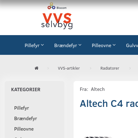
Pillefyr
Brændefyr
Pilleovne
Gulv
VVS-artikler
Radiatorer
Fra:
Altech
KATEGORIER
Altech C4 ra
Pillefyr
Brændefyr
Pilleovne