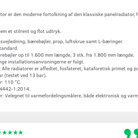
 er den moderne fortolkning af den klassiske panelradiator, hv
m et stilrent og flot udtryk.
svejledning, bærebøjler, prop, luftskrue samt L-bæringer.
tandard.
ærebøjler op til 1.600 mm længde, 3 stk. fra 1.800 mm længde.
nge installationsanvisningerne er fulgt.
Alle radiatorer er affedtet, fosfateret, kataforetisk primet og p
ar (testet ved 13 bar).
r: 110 °C.
 EN442-1:2014.
: Velegnet til varmefordelingsmålere, både elektronisk og va