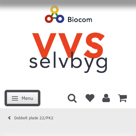
Menu
Skifte navigation
Dobbelt plade 22/PK2