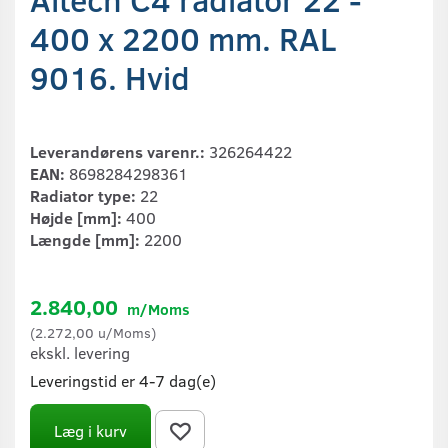
400 x 2200 mm. RAL
9016. Hvid
Leverandørens varenr.:
326264422
EAN:
8698284298361
Radiator type:
22
Højde [mm]:
400
Længde [mm]:
2200
2.840,00
m/Moms
(
2.272,00
u/Moms
)
ekskl. levering
Leveringstid er 4-7 dag(e)
Læg i kurv