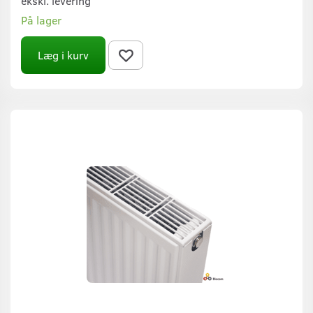
ekskl. levering
På lager
Læg i kurv