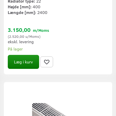
Radiator type:
22
Højde [mm]:
400
Længde [mm]:
2400
3.150,00
m/Moms
(
2.520,00
u/Moms
)
ekskl. levering
På lager
Læg i kurv