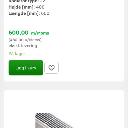
Radiator type:
22
Højde [mm]:
400
Længde [mm]:
600
600,00
m/Moms
(
480,00
u/Moms
)
ekskl. levering
På lager
Læg i kurv