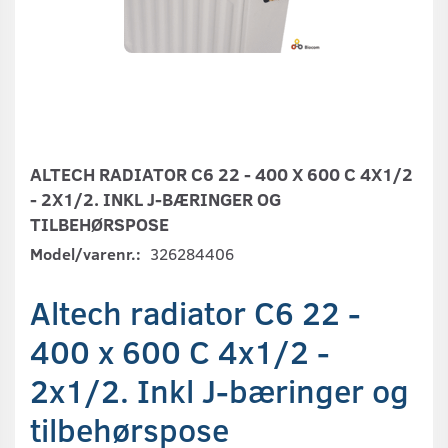
ALTECH RADIATOR C6 22 - 400 X 600 C 4X1/2
- 2X1/2. INKL J-BÆRINGER OG
TILBEHØRSPOSE
Model/varenr.:
326284406
Altech radiator C6 22 -
400 x 600 C 4x1/2 -
2x1/2. Inkl J-bæringer og
tilbehørspose