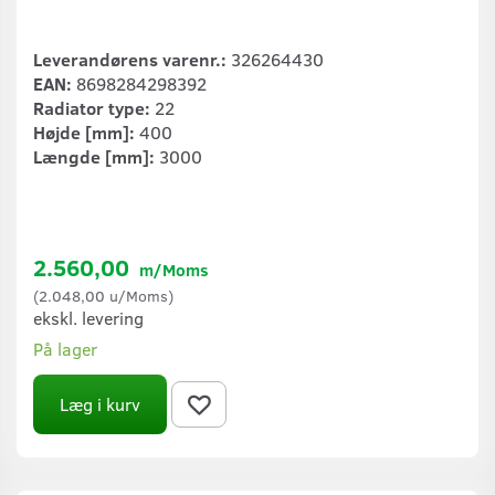
Leverandørens varenr.:
326264430
EAN:
8698284298392
Radiator type:
22
Højde [mm]:
400
Længde [mm]:
3000
2.560,00
m/Moms
(
2.048,00
u/Moms
)
ekskl. levering
På lager
Læg i kurv