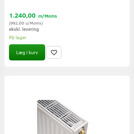
1.240,00
m/Moms
(
992,00
u/Moms
)
ekskl. levering
På lager
Læg i kurv