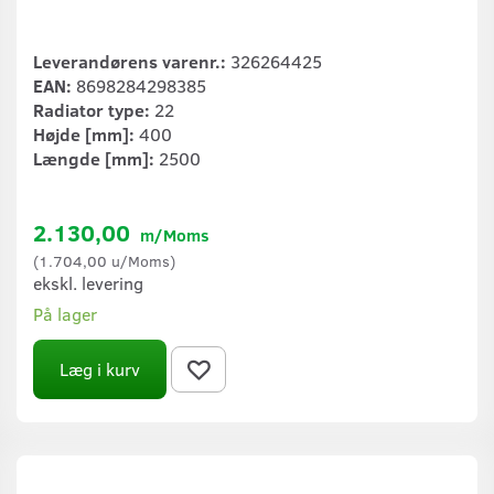
Leverandørens varenr.:
326264425
EAN:
8698284298385
Radiator type:
22
Højde [mm]:
400
Længde [mm]:
2500
2.130,00
m/Moms
(
1.704,00
u/Moms
)
ekskl. levering
På lager
Læg i kurv