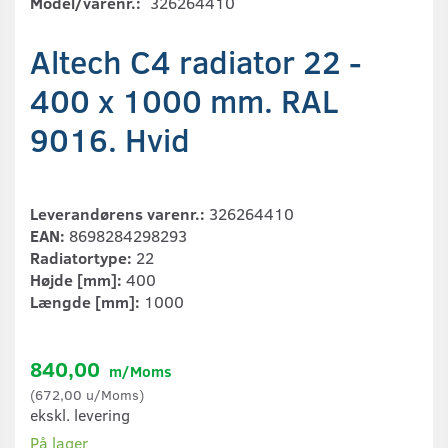
Model/varenr.:
326264410
Altech C4 radiator 22 -
400 x 1000 mm. RAL
9016. Hvid
Leverandørens varenr.:
326264410
EAN:
8698284298293
Radiatortype:
22
Højde [mm]:
400
Længde [mm]:
1000
840,00
m/Moms
(
672,00
u/Moms
)
ekskl. levering
På lager