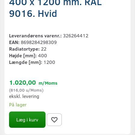
400 x 1200 mm. RAL
9016. Hvid
Leverandørens varenr.:
326264412
EAN:
8698284298309
Radiatortype:
22
Højde [mm]:
400
Længde [mm]:
1200
1.020,00
m/Moms
(
816,00
u/Moms
)
ekskl. levering
På lager
Læg i kurv