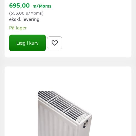
695,00
m/Moms
(
556,00
u/Moms
)
ekskl. levering
På lager
Læg i kurv