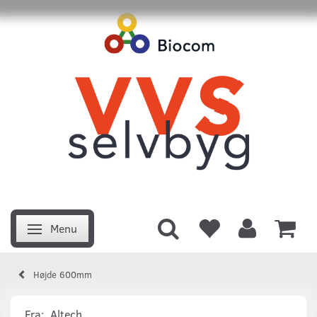
Menu
Skifte navigation
Højde 600mm
Fra:
Altech