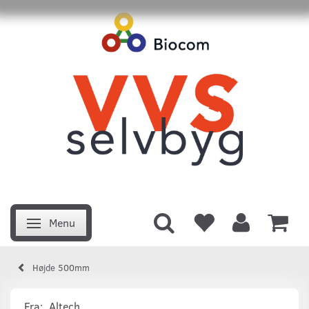
Menu
Skifte navigation
Højde 500mm
Fra:
Altech