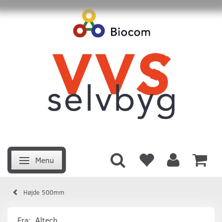
Menu
Skifte navigation
Højde 500mm
Fra:
Altech