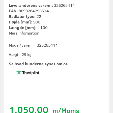
Leverandørens varenr.:
326265411
EAN:
8698284298514
Radiator type:
22
Højde [mm]:
500
Længde [mm]:
1100
Mere information
Model/varenr.:
326265411
Vægt:
29 kg
Se hvad kunderne synes om os
1.050,00
m/Moms