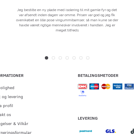
Jeg bestilte en ny plade med isolering til mit gamle fyr og det
var afsendt inden dagen var omme. Prisen var god og jeg fik
ovenikøbet en lille pose vingummibamser, så man kune se der
havde været rigtige mennesker involveret i handlen. Jeg er
meget tilfreds
ORMATIONER
BETALINGSMETODER
rolighed
 og levering
 profil
akt os
LEVERING
gelser & Vilkår
rneringsformular