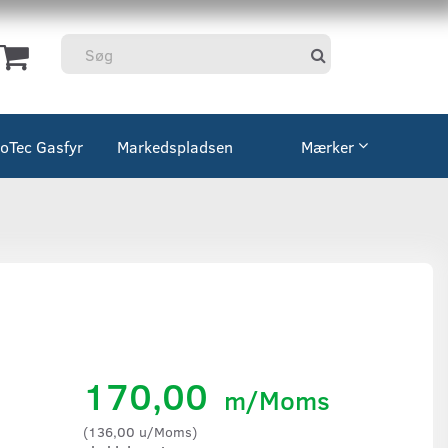
coTec Gasfyr
Markedspladsen
Mærker
170,00
m/Moms
(
136,00
u/Moms
)