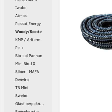
Iwabo
Atmos
Passat Energy
Woody/Scotte
KMP / Ariterm
Pellx
Bio-sol Pannan
Mini Bio 10
Siloer - MAFA
Denviro
TB Mini
Swebo
Glasfiberpakninger
Rensebørster