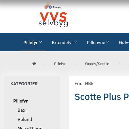
Pillefyr
Brændefyr
Pilleovne
Gulv
Pillefyr
Woody/Scotte
Fra:
NBE
KATEGORIER
Scotte Plus 
Pillefyr
Baxi
Vølund
MetroTherm