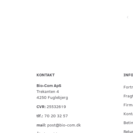
Super service, flinke og hjælpsomme ved telefonisk kontakt,
hurtig levering og forsvarlig indpakning
KONTAKT
INF
Bio-Com ApS
Fort
Trekanten 4
Fragt
4250 Fuglebjerg
Firma
CVR:
25532619
Kont
tlf.:
70 20 32 57
Betin
mail:
post@bio-com.dk
Retu