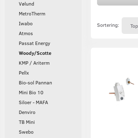
Vølund
MetroTherm
Iwabo
Sortering:
Atmos
Passat Energy
Woody/Scotte
KMP / Ariterm
Pellx
Bio-sol Pannan
Mini Bio 10
Siloer - MAFA
Denviro
TB Mini
Swebo