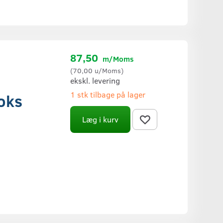
87,50
m/Moms
(
70,00
u/Moms
)
ekskl. levering
1 stk tilbage på lager
boks
Læg i kurv