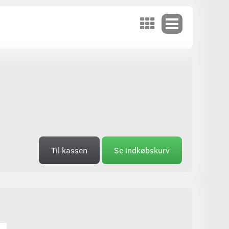
Til kassen
Se indkøbskurv