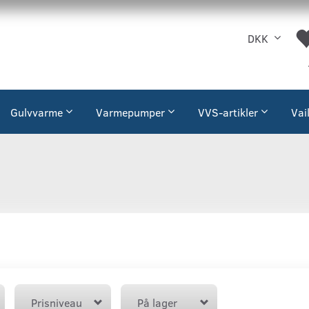
DKK
Gulvvarme
Varmepumper
VVS-artikler
Vai
Prisniveau
På lager