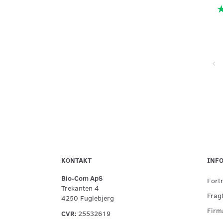
Super service, flinke og hjælpsomme ved telefonisk kontakt,
hurtig levering og forsvarlig indpakning
KONTAKT
INF
Bio-Com ApS
Fort
Trekanten 4
Fragt
4250 Fuglebjerg
Firma
CVR:
25532619