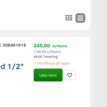
C 308491919
245,00
m/Moms
(
196,00
u/Moms
)
ekskl. levering
1 stk tilbage på lager
ed 1/2"
Læg i kurv