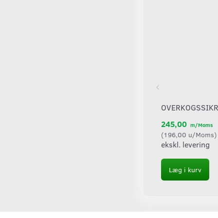
OVERKOGSSIKRI
245,00
m/Moms
(
196,00
u/Moms
)
ekskl. levering
Læg i kurv