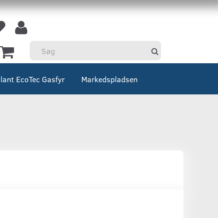
llant EcoTec Gasfyr
Markedspladsen