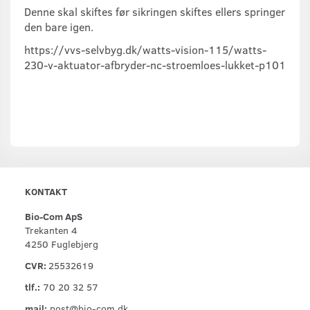
Denne skal skiftes før sikringen skiftes ellers springer
den bare igen.
https://vvs-selvbyg.dk/watts-vision-115/watts-
230-v-aktuator-afbryder-nc-stroemloes-lukket-p101
KONTAKT
Bio-Com ApS
Trekanten 4
4250 Fuglebjerg
CVR:
25532619
tlf.:
70 20 32 57
mail:
post@bio-com.dk