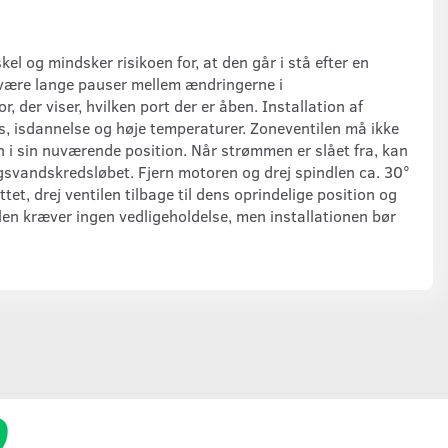
el og mindsker risikoen for, at den går i stå efter en
 være lange pauser mellem ændringerne i
 der viser, hvilken port der er åben. Installation af
 isdannelse og høje temperaturer. Zoneventilen må ikke
en i sin nuværende position. Når strømmen er slået fra, kan
ugsvandskredsløbet. Fjern motoren og drej spindlen ca. 30°
t, drej ventilen tilbage til dens oprindelige position og
len kræver ingen vedligeholdelse, men installationen bør