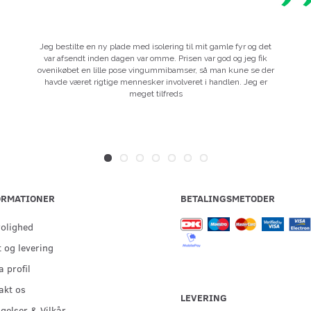
Jeg bestilte en ny plade med isolering til mit gamle fyr og det
var afsendt inden dagen var omme. Prisen var god og jeg fik
ovenikøbet en lille pose vingummibamser, så man kune se der
havde været rigtige mennesker involveret i handlen. Jeg er
meget tilfreds
ORMATIONER
BETALINGSMETODER
rolighed
 og levering
 profil
akt os
LEVERING
gelser & Vilkår