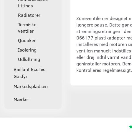
fittings
Radiatorer
Zoneventilen er designet me
Termiske
længere pause. Dette gør 
ventiler
strømningsretningen i den v
066177 plastikadapter mel
Quooker
installeres med motoren un
Isolering
ventilen manuelt indstille
eller drej indtil varmt va
Udluftning
geninstaller motoren. Bemæ
Vaillant EcoTec
kontrolleres regelmæssigt.
Gasfyr
Markedspladsen
Mærker