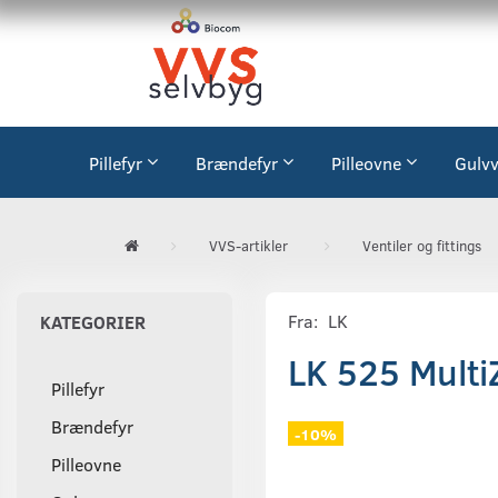
Pillefyr
Brændefyr
Pilleovne
Gulv
VVS-artikler
Ventiler og fittings
Fra:
LK
KATEGORIER
LK 525 Multi
Pillefyr
Brændefyr
-10%
Pilleovne