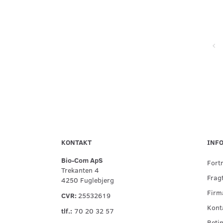
Super service, flinke og hjælpsomme ved telefonisk kontakt,
hurtig levering og forsvarlig indpakning
KONTAKT
INF
Bio-Com ApS
Fort
Trekanten 4
Fragt
4250 Fuglebjerg
Firma
CVR:
25532619
Kont
tlf.:
70 20 32 57
Betin