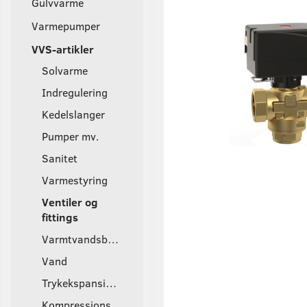
Gulvvarme
Varmepumper
VVS-artikler
Solvarme
Indregulering
Kedelslanger
Pumper mv.
Sanitet
Varmestyring
Ventiler og
fittings
Varmtvandsbeholder
Vand
Trykekspansionsbeholder
Kompressions