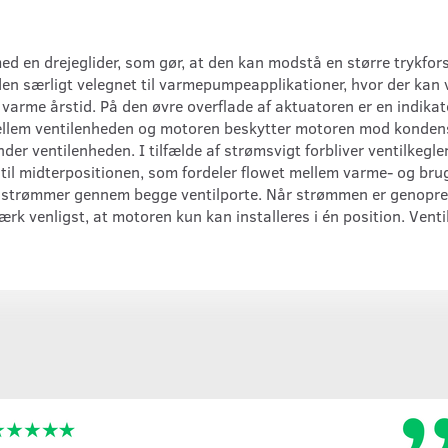
d en drejeglider, som gør, at den kan modstå en større trykforsk
den særligt velegnet til varmepumpeapplikationer, hvor der kan
arme årstid. På den øvre overflade af aktuatoren er en indikator,
lem ventilenheden og motoren beskytter motoren mod kondens,
der ventilenheden. I tilfælde af strømsvigt forbliver ventilkegl
s til midterpositionen, som fordeler flowet mellem varme- og br
nd strømmer gennem begge ventilporte. Når strømmen er genoprette
rk venligst, at motoren kun kan installeres i én position. Venti