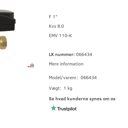
F 1"
Kvs 8.0
EMV 110-K
LK nummer:
066434
Mere information
Model/varenr.:
066434
Vægt:
1 kg
Se hvad kunderne synes om os