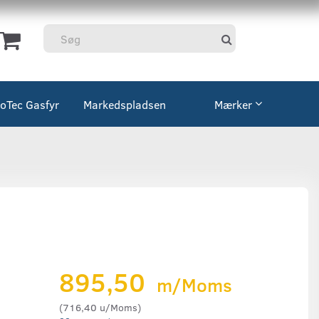
coTec Gasfyr
Markedspladsen
Mærker
895,50
m/Moms
(
716,40
u/Moms
)