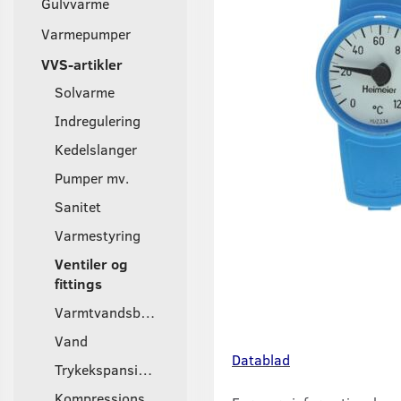
Gulvvarme
Varmepumper
VVS-artikler
Solvarme
Indregulering
Kedelslanger
Pumper mv.
Sanitet
Varmestyring
Ventiler og
fittings
Varmtvandsbeholder
Vand
Datablad
Trykekspansionsbeholder
Kompressions