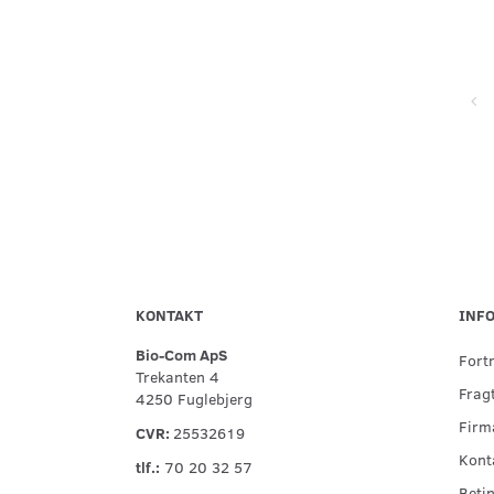
Super service, flinke og hjælpsomme ved telefonisk kontakt,
hurtig levering og forsvarlig indpakning
KONTAKT
INF
Bio-Com ApS
Fort
Trekanten 4
Fragt
4250 Fuglebjerg
Firma
CVR:
25532619
Kont
tlf.:
70 20 32 57
Betin