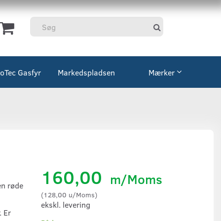
coTec Gasfyr
Markedspladsen
Mærker
160,00
m/Moms
en røde
(
128,00
u/Moms
)
ekskl. levering
. Er