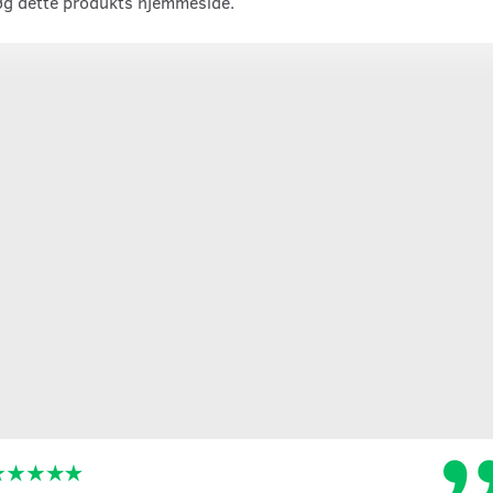
øg dette produkts
hjemmeside
.