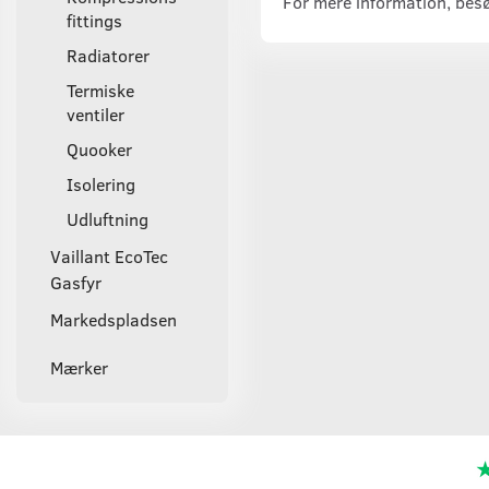
For mere information, bes
fittings
Radiatorer
Termiske
ventiler
Quooker
Isolering
Udluftning
Vaillant EcoTec
Gasfyr
Markedspladsen
Mærker