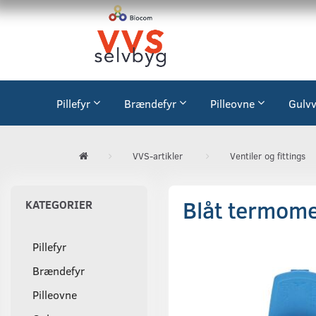
Pillefyr
Brændefyr
Pilleovne
Gulv
VVS-artikler
Ventiler og fittings
Blåt termome
KATEGORIER
Pillefyr
Brændefyr
Pilleovne