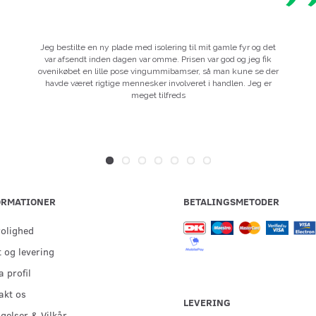
Jeg bestilte en ny plade med isolering til mit gamle fyr og det
var afsendt inden dagen var omme. Prisen var god og jeg fik
ovenikøbet en lille pose vingummibamser, så man kune se der
havde været rigtige mennesker involveret i handlen. Jeg er
meget tilfreds
ORMATIONER
BETALINGSMETODER
rolighed
 og levering
 profil
akt os
LEVERING
gelser & Vilkår