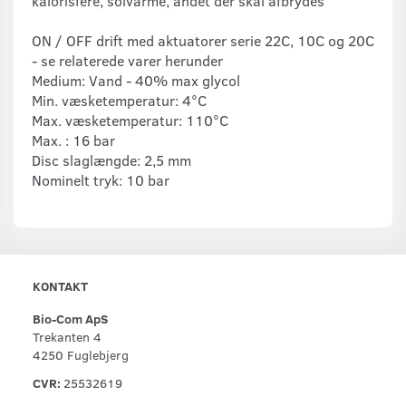
kalorisfere, solvarme, andet der skal afbrydes
ON / OFF drift med aktuatorer serie 22C, 10C og 20C
- se relaterede varer herunder
Medium: Vand - 40% max glycol
Min. væsketemperatur: 4°C
Max. væsketemperatur: 110°C
Max. : 16 bar
Disc slaglængde: 2,5 mm
Nominelt tryk: 10 bar
KONTAKT
Bio-Com ApS
Trekanten 4
4250 Fuglebjerg
CVR:
25532619