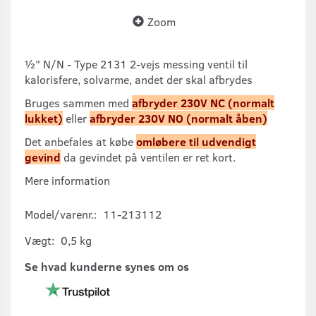
Zoom
½" N/N - Type 2131 2-vejs messing ventil til
kalorisfere, solvarme, andet der skal afbrydes
Bruges sammen med
afbryder 230V NC (normalt
lukket)
eller
afbryder 230V NO (normalt åben)
Det anbefales at købe
omløbere til udvendigt
gevind
da gevindet på ventilen er ret kort.
Mere information
Model/varenr.:
11-213112
Vægt:
0,5 kg
Se hvad kunderne synes om os