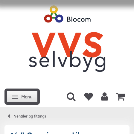
Menu
Skifte navigation
Ventiler og fittings