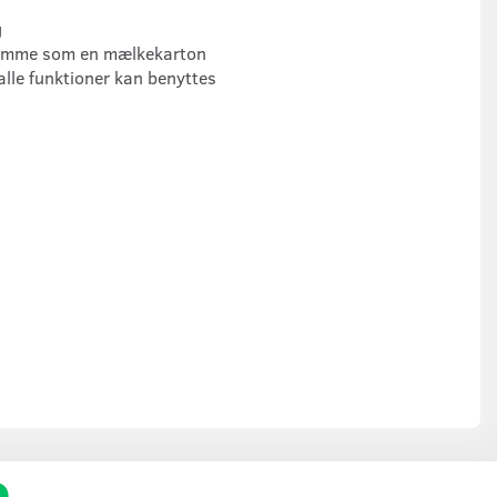
g
samme som en mælkekarton
lle funktioner kan benyttes