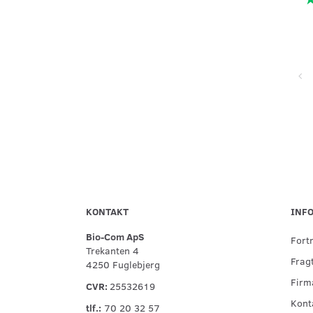
Super service, flinke og hjælpsomme ved telefonisk kontakt,
hurtig levering og forsvarlig indpakning
KONTAKT
INF
Bio-Com ApS
Fort
Trekanten 4
Fragt
4250 Fuglebjerg
Firma
CVR:
25532619
Kont
tlf.:
70 20 32 57