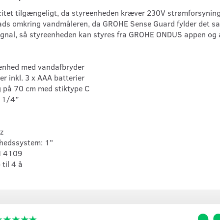
icitet tilgængeligt, da styreenheden kræver 230V strømforsynin
lads omkring vandmåleren, da GROHE Sense Guard fylder det 
ignal, så styreenheden kan styres fra GROHE ONDUS appen og a
reenhed med vandafbryder
r inkl. 3 x AAA batterier
g på 70 cm med stiktype C
 1/4”
z
erhedssystem: 1"
IN 4109
 til 4 å