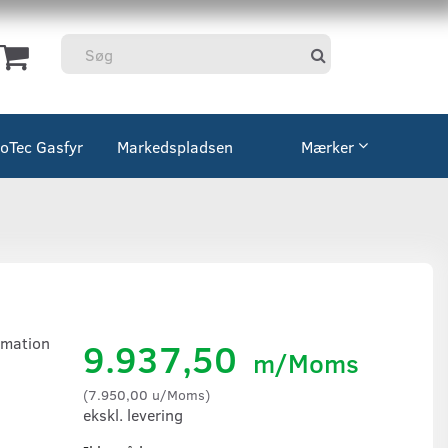
coTec Gasfyr
Markedspladsen
Mærker
rmation
9.937,50
m/Moms
(
7.950,00
u/Moms
)
ekskl. levering