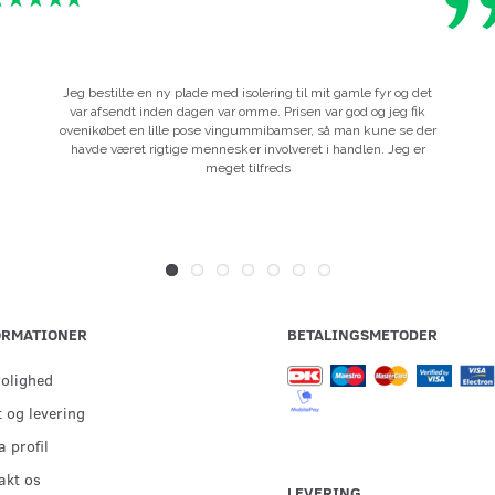
Jeg bestilte en ny plade med isolering til mit gamle fyr og det
var afsendt inden dagen var omme. Prisen var god og jeg fik
ovenikøbet en lille pose vingummibamser, så man kune se der
havde været rigtige mennesker involveret i handlen. Jeg er
meget tilfreds
ORMATIONER
BETALINGSMETODER
rolighed
 og levering
 profil
akt os
LEVERING