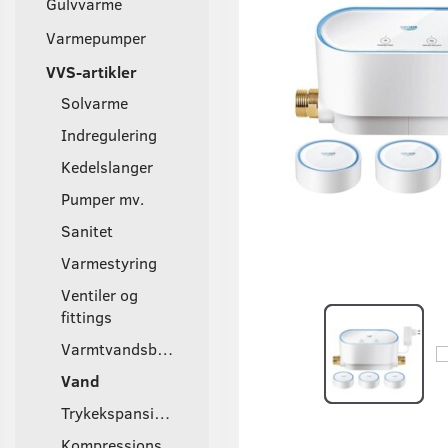
Gulvvarme
Varmepumper
VVS-artikler
Solvarme
Indregulering
Kedelslanger
Pumper mv.
Sanitet
Varmestyring
Ventiler og
fittings
Varmtvandsbeholder
Vand
Trykekspansionsbeholder
Kompressions