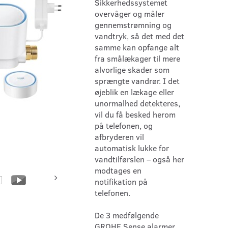
Sikkerhedssystemet
overvåger og måler
gennemstrømning og
vandtryk, så det med det
samme kan opfange alt
fra smålækager til mere
alvorlige skader som
sprængte vandrør. I det
øjeblik en lækage eller
unormalhed detekteres,
vil du få besked herom
på telefonen, og
afbryderen vil
automatisk lukke for
vandtilførslen – også her
modtages en
notifikation på
telefonen.
De 3 medfølgende
GROHE Sense alarmer