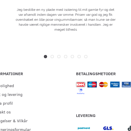
Jeg bestilte en ny plade med isolering til mit gamle fyr og det
var afsendt inden dagen var omme. Prisen var god og jeg fik
ovenikøbet en lille pose vingummibamser, så man kune se der
havde været rigtige mennesker involveret i handlen. Jeg er
meget tilfreds
ORMATIONER
BETALINGSMETODER
rolighed
 og levering
 profil
akt os
LEVERING
gelser & Vilkår
rneringsformular