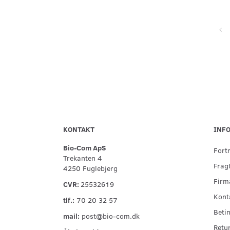
Super service, flinke og hjælpsomme ved telefonisk kontakt,
hurtig levering og forsvarlig indpakning
KONTAKT
INF
Bio-Com ApS
Fort
Trekanten 4
Fragt
4250 Fuglebjerg
Firma
CVR:
25532619
Kont
tlf.:
70 20 32 57
Betin
mail:
post@bio-com.dk
Retu