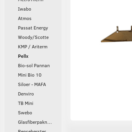
Iwabo
Atmos
Passat Energy
Woody/Scotte
KMP / Ariterm
Pellx
Bio-sol Pannan
Mini Bio 10
Siloer - MAFA
Denviro
TB Mini
Swebo
Glasfiberpakninger
Rensebørster