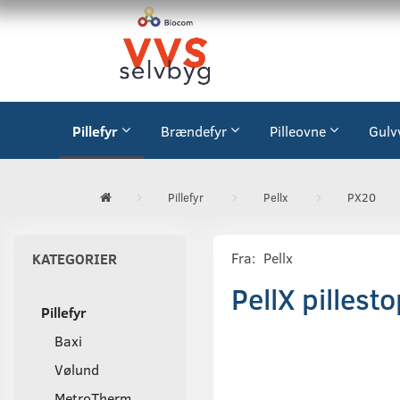
Pillefyr
Brændefyr
Pilleovne
Gulv
Pillefyr
Pellx
PX20
Fra:
Pellx
KATEGORIER
PellX pillest
Pillefyr
Baxi
Vølund
MetroTherm