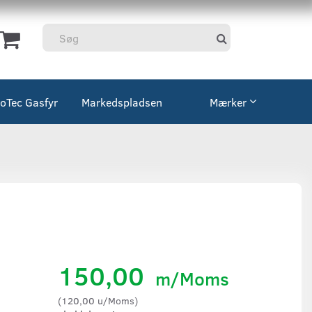
coTec Gasfyr
Markedspladsen
Mærker
150,00
m/Moms
(
120,00
u/Moms
)