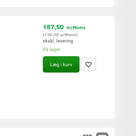
187,50
m/Moms
(
150,00
u/Moms
)
ekskl. levering
På lager
Læg i kurv