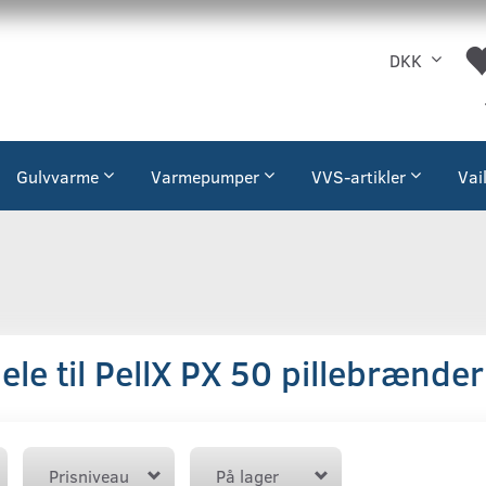
DKK
Gulvvarme
Varmepumper
VVS-artikler
Vai
le til PellX PX 50 pillebrænder
Prisniveau
På lager