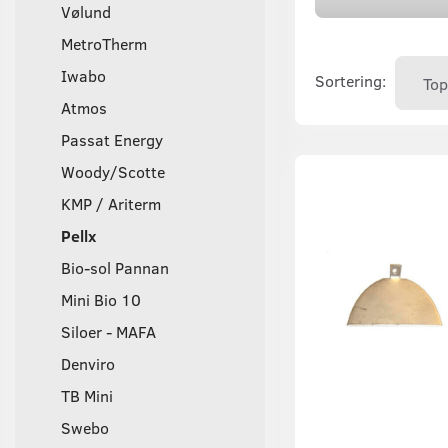
Vølund
MetroTherm
Iwabo
Sortering:
Atmos
Passat Energy
Woody/Scotte
KMP / Ariterm
Pellx
Bio-sol Pannan
Mini Bio 10
Siloer - MAFA
Denviro
TB Mini
Swebo