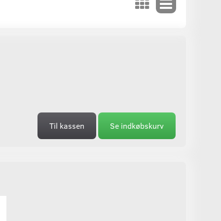
Til kassen
Se indkøbskurv