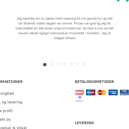
Jeg bestilte en ny plade med isolering til mit gamle fyr og det
var afsendt inden dagen var omme. Prisen var god og jeg fik
ovenikøbet en lille pose vingummibamser, så man kune se der
havde været rigtige mennesker involveret i handlen. Jeg er
meget tilfreds
ORMATIONER
BETALINGSMETODER
rolighed
 og levering
 profil
akt os
LEVERING
gelser & Vilkår