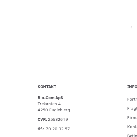
Super service, flinke og hjælpsomme ved telefonisk kontakt,
hurtig levering og forsvarlig indpakning
KONTAKT
INF
Bio-Com ApS
Fort
Trekanten 4
Fragt
4250 Fuglebjerg
Firma
CVR:
25532619
Kont
tlf.:
70 20 32 57
Betin