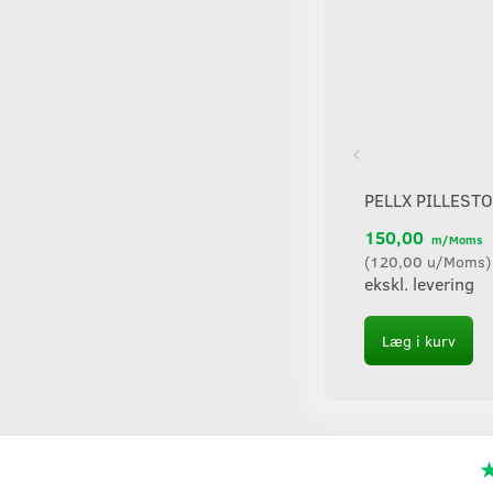
PELLX PILLEST
150,00
m/Moms
(
120,00
u/Moms
)
ekskl. levering
Læg i kurv