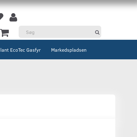
llant EcoTec Gasfyr
Markedspladsen