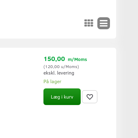
150,00
m/Moms
(
120,00
u/Moms
)
ekskl. levering
På lager
Læg i kurv