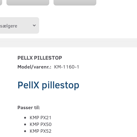
PELLX PILLESTOP
Model/varenr.:
KM-1160-1
PellX pillestop
Passer til:
KMP PX21
KMP PX50
KMP PX52