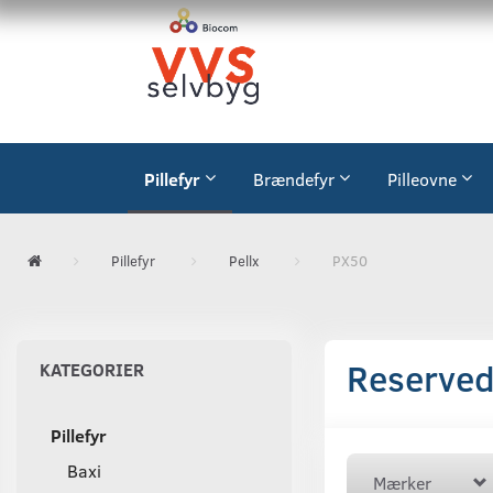
Pillefyr
Brændefyr
Pilleovne
Pillefyr
Pellx
PX50
Reservede
KATEGORIER
Pillefyr
Baxi
Mærker