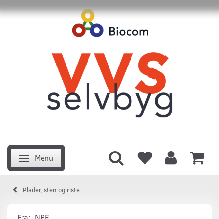
Menu
Skifte navigation
Plader, sten og riste
Fra:
NBE