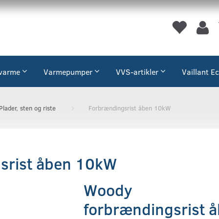
varme
Varmepumper
VVS-artikler
Vaillant E
Plader, sten og riste
Forbrændingsrist åben 10kW
srist åben 10kW
Woody
forbrændingsrist 