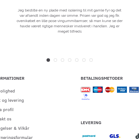
Jeg bestilte en ny plade med isolering til mit gamle fyr og det
var afsendt inden dagen var omme. Prisen var god og jeg fik
ovenikøbet en lille pose vingummibamser, så man kune se der
havde været rigtige mennesker involveret i handlen. Jeg er
meget tilfreds
ORMATIONER
BETALINGSMETODER
rolighed
 og levering
 profil
akt os
LEVERING
gelser & Vilkår
rneringsformular