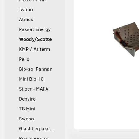
Iwabo
Atmos
Passat Energy
Woody/Scotte
KMP / Ariterm
Pellx
Bio-sol Pannan
Mini Bio 10
Siloer - MAFA
Denviro
TB Mini
Swebo
Glasfiberpakninger
Rensebørster