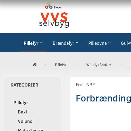
Pillefyr
Brændefyr
Pilleovne
Gulv
Pillefyr
Woody/Scotte
Fra:
NBE
KATEGORIER
Forbrænding
Pillefyr
Baxi
Vølund
MetroTherm