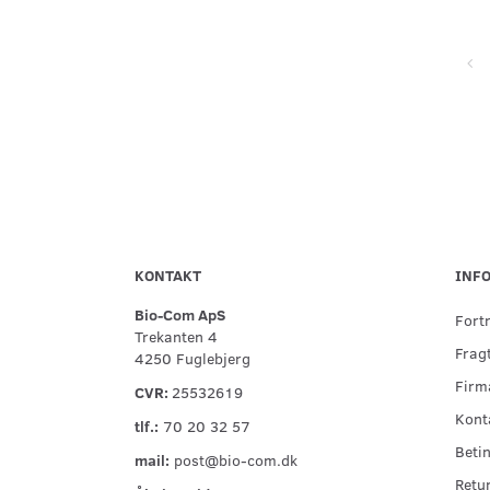
Super service, flinke og hjælpsomme ved telefonisk kontakt,
hurtig levering og forsvarlig indpakning
KONTAKT
INF
Bio-Com ApS
Fort
Trekanten 4
Fragt
4250 Fuglebjerg
Firma
CVR:
25532619
Kont
tlf.:
70 20 32 57
Betin
mail:
post@bio-com.dk
Retu