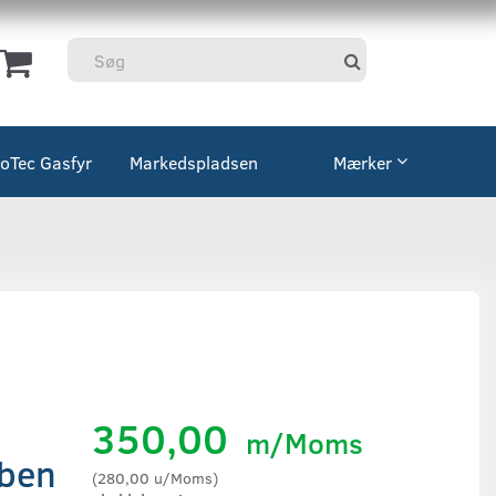
coTec Gasfyr
Markedspladsen
Mærker
350,00
m/Moms
åben
(
280,00
u/Moms
)