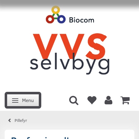
Menu
Skifte navigation
Pillefyr