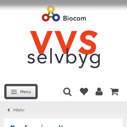
Menu
Skifte navigation
Pillefyr