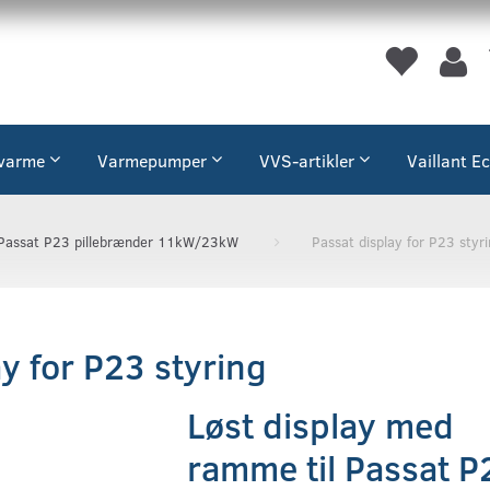
varme
Varmepumper
VVS-artikler
Vaillant E
Passat P23 pillebrænder 11kW/23kW
Passat display for P23 styr
y for P23 styring
Løst display med
ramme til Passat P