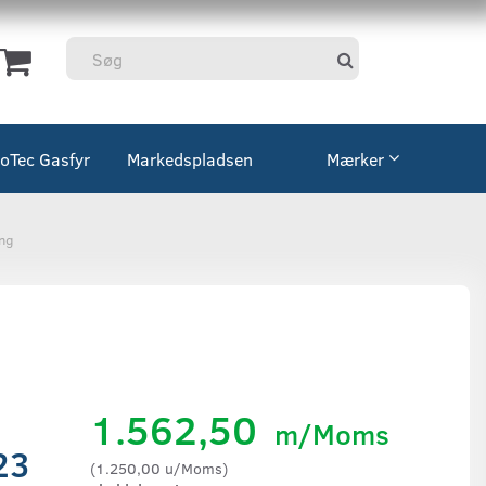
coTec Gasfyr
Markedspladsen
Mærker
ing
1.562,50
m/Moms
23
(
1.250,00
u/Moms
)