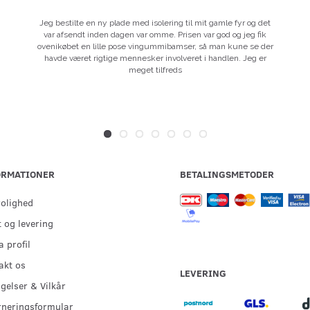
Jeg bestilte en ny plade med isolering til mit gamle fyr og det
var afsendt inden dagen var omme. Prisen var god og jeg fik
ovenikøbet en lille pose vingummibamser, så man kune se der
havde været rigtige mennesker involveret i handlen. Jeg er
meget tilfreds
ORMATIONER
BETALINGSMETODER
rolighed
 og levering
 profil
akt os
LEVERING
gelser & Vilkår
rneringsformular