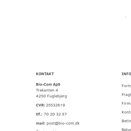
Super service, flinke og hjælpsomme ved telefonisk kontakt,
hurtig levering og forsvarlig indpakning
KONTAKT
INF
Bio-Com ApS
Fort
Trekanten 4
Fragt
4250 Fuglebjerg
Firma
CVR:
25532619
Kont
tlf.:
70 20 32 57
Betin
mail:
post@bio-com.dk
Retu