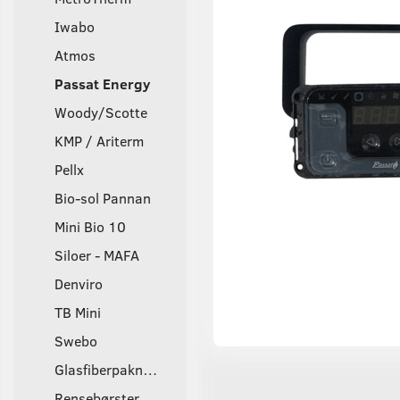
Iwabo
Atmos
Passat Energy
Woody/Scotte
KMP / Ariterm
Pellx
Bio-sol Pannan
Mini Bio 10
Siloer - MAFA
Denviro
TB Mini
Swebo
Glasfiberpakninger
Rensebørster