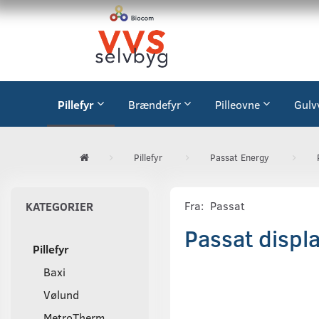
Pillefyr
Brændefyr
Pilleovne
Gulv
Pillefyr
Passat Energy
Fra:
Passat
KATEGORIER
Passat displa
Pillefyr
Baxi
Vølund
MetroTherm