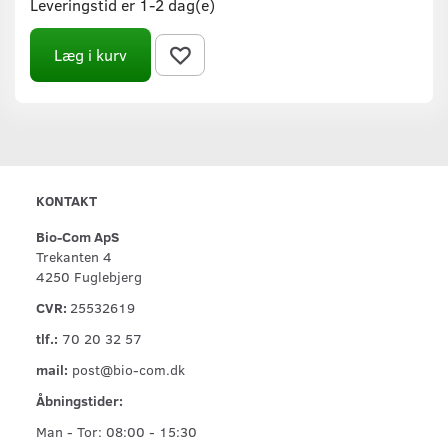
Leveringstid er 1-2 dag(e)
Læg i kurv
KONTAKT
Bio-Com ApS
Trekanten 4
4250 Fuglebjerg
CVR:
25532619
tlf.:
70 20 32 57
mail:
post@bio-com.dk
Åbningstider:
Man - Tor: 08:00 - 15:30