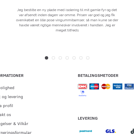
Jeg bestilte en ny plade med isolering til mit gamle fyr og det
var afsendt inden dagen var omme. Prisen var god og jeg fik
ovenikøbet en lille pose vingummibamser, så man kune se der
havde været rigtige mennesker involveret i handlen. Jeg er
meget tilfreds
ORMATIONER
BETALINGSMETODER
rolighed
 og levering
 profil
akt os
LEVERING
gelser & Vilkår
rneringsformular