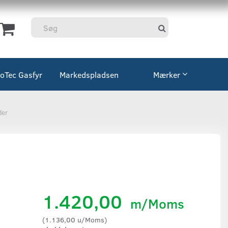
coTec Gasfyr
Markedspladsen
Mærker
der
1.420,00
m/Moms
(
1.136,00
u/Moms
)