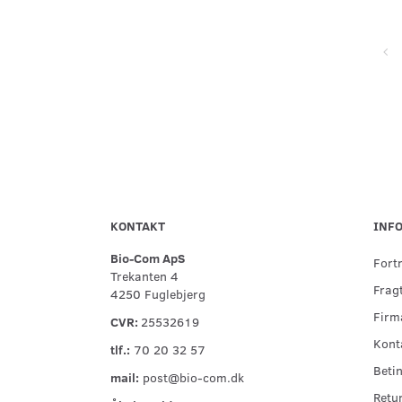
Super service, flinke og hjælpsomme ved telefonisk kontakt,
hurtig levering og forsvarlig indpakning
KONTAKT
INF
Bio-Com ApS
Fort
Trekanten 4
Fragt
4250 Fuglebjerg
Firma
CVR:
25532619
Kont
tlf.:
70 20 32 57
Betin
mail:
post@bio-com.dk
Retu