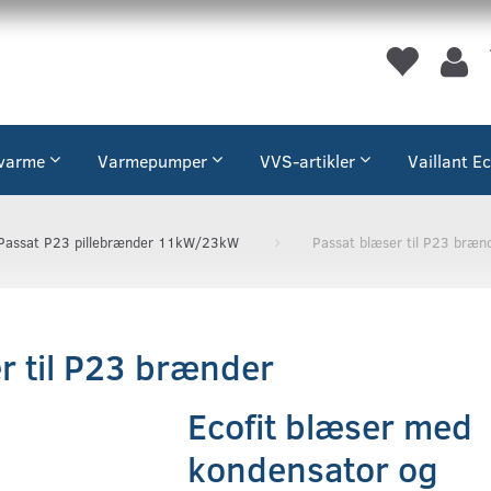
varme
Varmepumper
VVS-artikler
Vaillant E
Passat P23 pillebrænder 11kW/23kW
Passat blæser til P23 bræn
r til P23 brænder
Ecofit blæser med
kondensator og