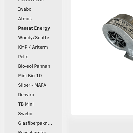
Iwabo
Atmos
Passat Energy
Woody/Scotte
KMP / Ariterm
Pellx
Bio-sol Pannan
Mini Bio 10
Siloer - MAFA
Denviro
TB Mini
Swebo
Glasfiberpakninger
Rensebørster