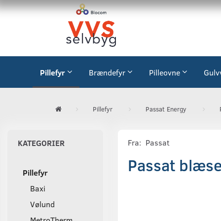
Pillefyr
Brændefyr
Pilleovne
Gulv
Pillefyr
Passat Energy
Fra:
Passat
KATEGORIER
Passat blæse
Pillefyr
Baxi
Vølund
MetroTherm