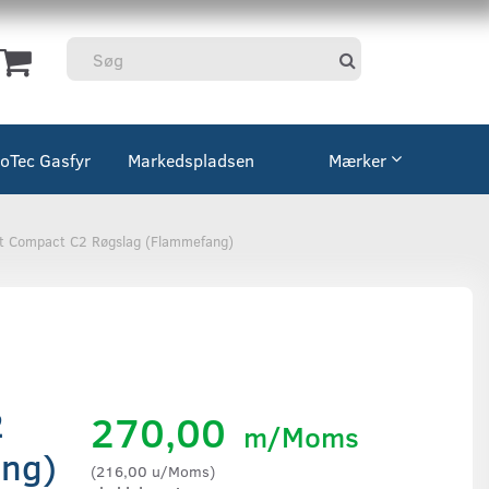
coTec Gasfyr
Markedspladsen
Mærker
t Compact C2 Røgslag (Flammefang)
2
270,00
m/Moms
ang)
(
216,00
u/Moms
)