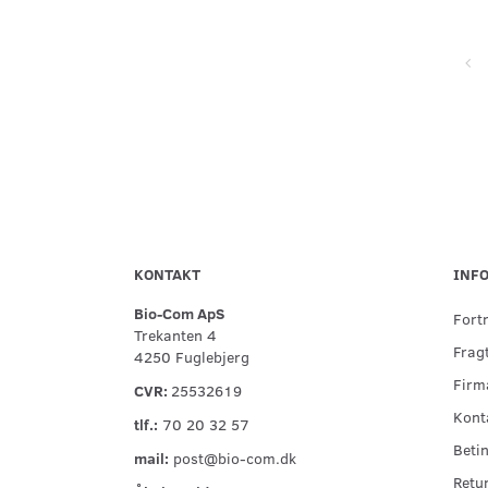
Super service, flinke og hjælpsomme ved telefonisk kontakt,
hurtig levering og forsvarlig indpakning
KONTAKT
INF
Bio-Com ApS
Fort
Trekanten 4
Fragt
4250 Fuglebjerg
Firma
CVR:
25532619
Kont
tlf.:
70 20 32 57
Betin
mail:
post@bio-com.dk
Retu