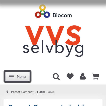
Menu
Skifte navigation
Passat Compact C1 400 - 460L