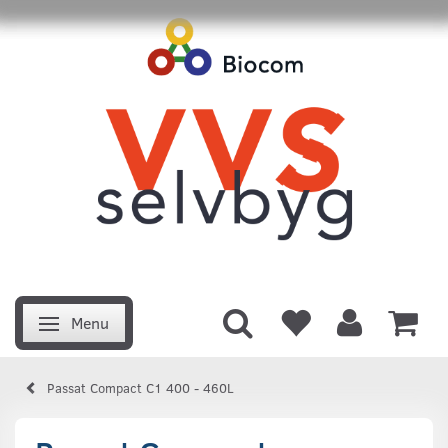
Menu
Skifte navigation
Passat Compact C1 400 - 460L