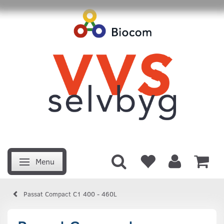
Menu
Skifte navigation
Passat Compact C1 400 - 460L