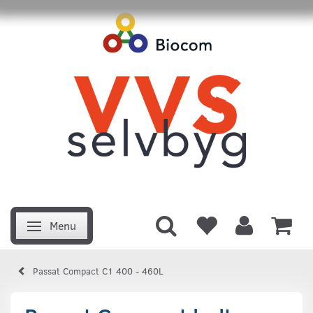
Menu
Skifte navigation
Passat Compact C1 400 - 460L