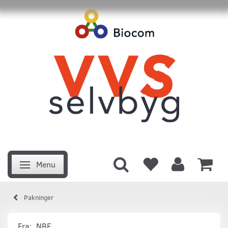
Menu
Skifte navigation
Pakninger
Fra:
NBE