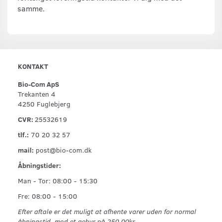
samme.
KONTAKT
Bio-Com ApS
Trekanten 4
4250 Fuglebjerg
CVR:
25532619
tlf.:
70 20 32 57
mail:
post@bio-com.dk
Åbningstider:
Man - Tor: 08:00 - 15:30
Fre: 08:00 - 15:00
Efter aftale er det muligt at afhente varer uden for normal
åbningstid, mod et gebyr på 250,00kr.