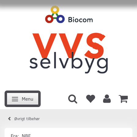
Menu
Skifte navigation
Øvrigt tilbehør
Fra:
NBE