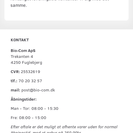
samme.
KONTAKT
Bio-Com ApS
Trekanten 4
4250 Fuglebjerg
CVR:
25532619
tlf.:
70 20 32 57
mail:
post@bio-com.dk
Åbningstider:
Man - Tor: 08:00 - 15:30
Fre: 08:00 - 15:00
Efter aftale er det muligt at afhente varer uden for normal
åbningstid, mod et gebyr på 250,00kr.