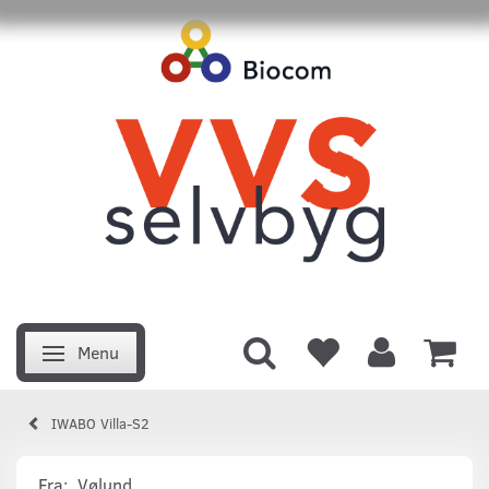
Menu
Skifte navigation
IWABO Villa-S2
Fra:
Vølund