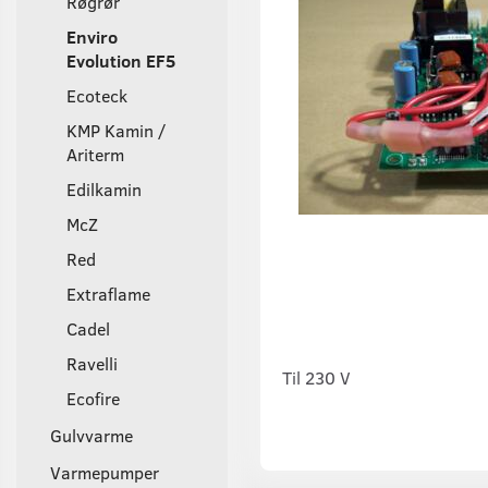
Røgrør
Enviro
Evolution EF5
Ecoteck
KMP Kamin /
Ariterm
Edilkamin
McZ
Red
Extraflame
Cadel
Ravelli
Til 230 V
Ecofire
Gulvvarme
Varmepumper