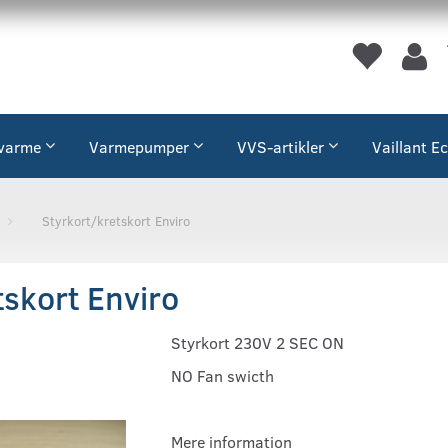
varme
Varmepumper
VVS-artikler
Vaillant E
Styrkort/kretskort Enviro
tskort Enviro
Styrkort 230V 2 SEC ON
NO Fan swicth
Mere information