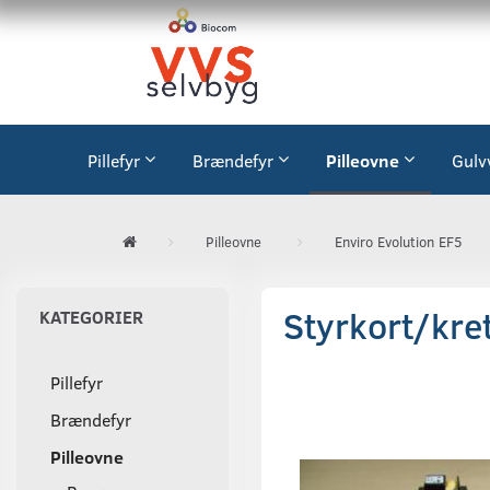
Pillefyr
Brændefyr
Pilleovne
Gulv
Pilleovne
Enviro Evolution EF5
Styrkort/kre
KATEGORIER
Pillefyr
Brændefyr
Pilleovne