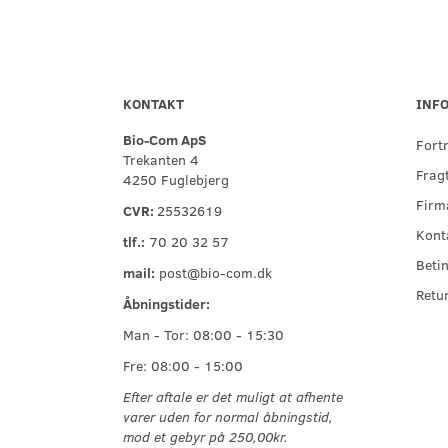
KONTAKT
INF
Bio-Com ApS
Fort
Trekanten 4
Fragt
4250 Fuglebjerg
Firma
CVR:
25532619
Kont
tlf.:
70 20 32 57
Betin
mail:
post@bio-com.dk
Retu
Åbningstider:
Man - Tor: 08:00 - 15:30
Fre: 08:00 - 15:00
Efter aftale er det muligt at afhente
varer uden for normal åbningstid,
mod et gebyr på 250,00kr.