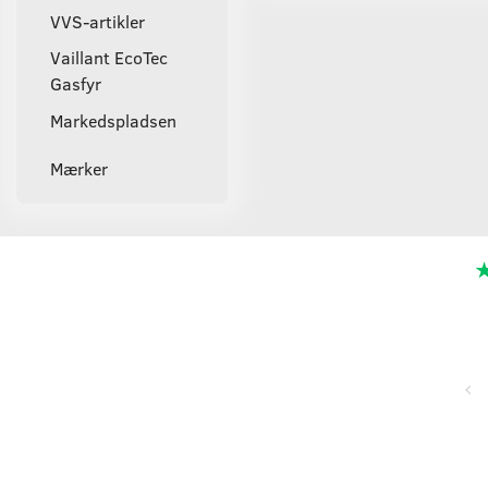
VVS-artikler
Vaillant EcoTec
Gasfyr
Markedspladsen
Mærker
Super service, flinke og hjælpsomme ved telefonisk kontakt,
hurtig levering og forsvarlig indpakning