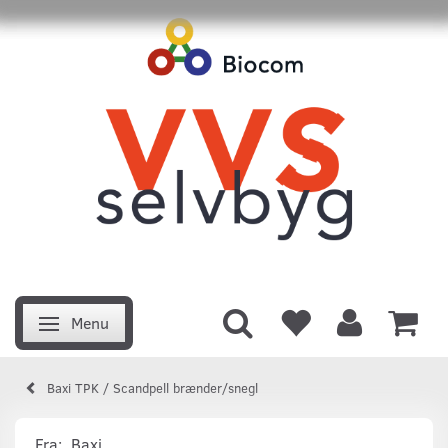
Menu
Skifte navigation
Baxi TPK / Scandpell brænder/snegl
Fra:
Baxi