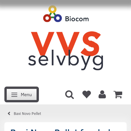
Menu
Skifte navigation
Baxi Novo Pellet