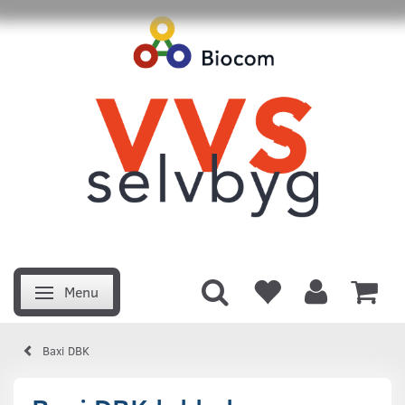
Menu
Skifte navigation
Baxi DBK