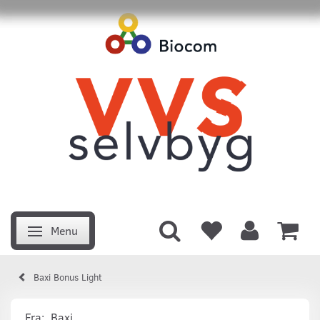
Menu
Skifte navigation
Baxi Bonus Light
Fra:
Baxi