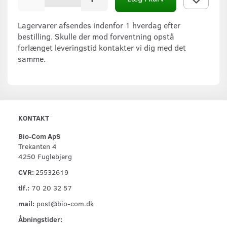
Lagervarer afsendes indenfor 1 hverdag efter
bestilling. Skulle der mod forventning opstå
forlænget leveringstid kontakter vi dig med det
samme.
KONTAKT
Bio-Com ApS
Trekanten 4
4250 Fuglebjerg
CVR:
25532619
tlf.:
70 20 32 57
mail:
post@bio-com.dk
Åbningstider: